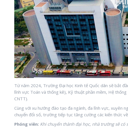
Từ năm 2024, Trường Đại học Kinh tế Quốc dân sẽ bắt đầu 
lĩnh vực Toán và thống kê), Kỹ thuật phần mềm, Hệ thống th
CNTT).
Cùng với xu hướng đào tạo đa ngành, đa lĩnh vực, xuyên ngà
chuyển đổi số, trường tiếp tục tăng cường các kiến thức v
Phóng viên:
Khi chuyển thành đại học, nhà trường sẽ có s