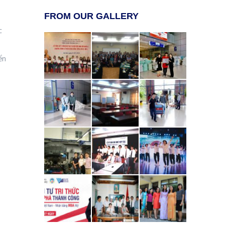
FROM OUR GALLERY
c
ển