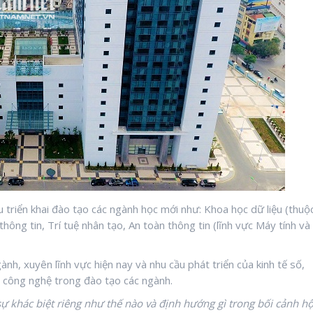
triển khai đào tạo các ngành học mới như: Khoa học dữ liệu (thuộ
ông tin, Trí tuệ nhân tạo, An toàn thông tin (lĩnh vực Máy tính và
nh, xuyên lĩnh vực hiện nay và nhu cầu phát triển của kinh tế số,
ề công nghệ trong đào tạo các ngành.
ự khác biệt riêng như thế nào và định hướng gì trong bối cảnh hộ