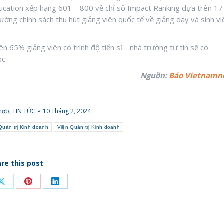
ucation xếp hạng 601 – 800 về chỉ số Impact Ranking dựa trên 17
ờng chính sách thu hút giảng viên quốc tế về giảng dạy và sinh vi
n 65% giảng viên có trình độ tiến sĩ… nhà trường tự tin sẽ có
ọc.
Nguồn:
Báo Vietnamn
 hợp
,
TIN TỨC
10 Tháng 2, 2024
Quản trị Kinh doanh
Viện Quản trị Kinh doanh
re this post
Share
Share
Share
on
on
on
ook
X
Pinterest
LinkedIn