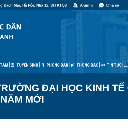
g Bạch Mai, Hà Nội, Nhà 12, ĐH KTQD
Alumni
Chia sẻ
 TÂM
TUYỂN SINH
PHÒNG BAN
THÔNG BÁO
TIN TỨC
ỐC DÂN
OANH
 TÂM
TUYỂN SINH
PHÒNG BAN
THÔNG BÁO
TIN TỨC
 TRƯỜNG ĐẠI HỌC KINH T
 NĂM MỚI