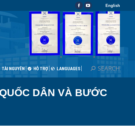
English
SEARCH
Search:
Facebook
YouTube
TÀI NGUYÊN
HỖ TRỢ
LANGUAGES
page
page
opens
opens
in
in
new
new
window
window
SEARCH
Search:
TÀI NGUYÊN
HỖ TRỢ
LANGUAGES
Ế QUỐC DÂN VÀ BƯỚC