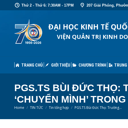
Thứ 2 - Thứ 6: 7:30AM - 17PM
207 Giải Phóng, Phườn
TRANG CHỦ
GIỚI THIỆU
CHƯƠNG TRÌNH
TRUNG
ĐẠI HỌC KINH TẾ QU
VIỆN QUẢN TRỊ KINH D
TRANG CHỦ
GIỚI THIỆU
CHƯƠNG TRÌNH
TRUNG
PGS.TS BÙI ĐỨC THỌ:
‘CHUYỂN MÌNH’ TRONG
You are here:
Home
TIN TỨC
Tin tổng hợp
PGS.TS Bùi Đức Thọ: Trường…