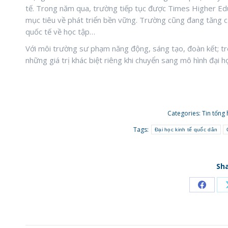
tế. Trong năm qua, trường tiếp tục được Times Higher Ed
mục tiêu về phát triển bền vững. Trường cũng đang tăng cư
quốc tế về học tập…
Với môi trường sư phạm năng động, sáng tạo, đoàn kết; trê
những giá trị khác biệt riêng khi chuyển sang mô hình đại h
Categories:
Tin tổng
Tags:
Đại học kinh tế quốc dân
Sha
Share
on
Faceb