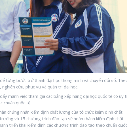
 để từng bước trở thành đại học thông minh và chuyển đổi số. The
 nghiên cứu, phục vụ và quản trị đại học.
ẩy mạnh việc tham gia các bảng xếp hạng đại học quốc tế có uy t
c chuẩn quốc tế.
ận chứng nhận kiểm định chất lượng của tổ chức kiểm định chất
trường và 15 chương trình đào tạo sẽ hoàn thành kiểm định chất
ạnh triển khai kiểm định các chương trình đào tạo theo chuẩn quố