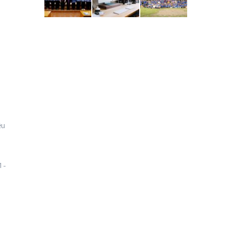
ều
1-