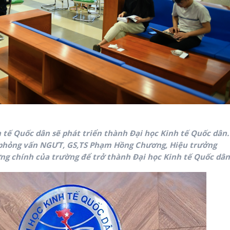
 tế Quốc dân sẽ phát triển thành Đại học Kinh tế Quốc dân.
phỏng vấn NGƯT, GS,TS Phạm Hồng Chương, Hiệu trưởng
g chính của trường để trở thành Đại học Kinh tế Quốc dân