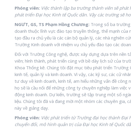
Phóng viên:
Việc thành lập ba trường thành viên sẽ phá
phát triển Đại học Kinh tế Quốc dân. Vậy các trường sẽ 
NGƯT, GS, TS Phạm Hồng Chương:
Trong số ba trường 
doanh thuộc lĩnh vực đào tạo truyền thống, thế mạnh của 
tạo đầu ra chủ yếu là các cán bộ quản lý, các nhà nghiên cứ
Trường Kinh doanh với nhiệm vụ chủ yếu đào tạo các doanh 
Đối với Trường Công nghệ, được xây dựng dựa trên nền tả
viên; hình thành, phát triển cùng với bề dày lịch sử của trư
Khoa Thống kê. Chúng tôi đặt mục tiêu phát triển Trường 
kinh tế, quản lý và kinh doanh. Vì vậy, các kỹ sư, các cử n
tư duy về kinh doanh, kinh tế, am hiểu những vấn đề công n
họ sẽ là cầu nối để những công ty chuyên nghiệp làm việc v
động kinh doanh. Dự kiến, trường sẽ tập trung một số ngàn
liệu. Chúng tôi đã và đang mời một nhóm các chuyên gia, cá
này về giảng dạy.
Phóng viên:
Việc phát triển từ Trường đại học thành Đại 
chuyển đổi, mô hình quản trị của Đại học Kinh tế Quốc dâ