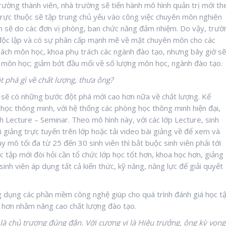
trường thành viên, nhà trường sẽ tiến hành mô hình quản trị mới th
rực thuộc sẽ tập trung chủ yếu vào công việc chuyên môn nghiên
nh sẽ do các đơn vị phòng, ban chức năng đảm nhiệm. Do vậy, trườ
 độc lập và có sự phân cấp mạnh mẽ về mặt chuyên môn cho các
rách môn học, khoa phụ trách các ngành đào tạo, nhưng bây giờ sẽ
và môn học; giảm bớt đầu mối về số lượng môn học, ngành đào tạo.
 phá gì về chất lượng, thưa ông?
sẽ có những bước đột phá mới cao hơn nữa về chất lượng. Kế
học thông minh, với hệ thống các phòng học thông minh hiện đại,
 Lecture – Seminar. Theo mô hình này, với các lớp Lecture, sinh
 giảng trực tuyến trên lớp hoặc tải video bài giảng về để xem và
uy mô tối đa từ 25 đến 30 sinh viên thì bắt buộc sinh viên phải tới
 tập mới đòi hỏi cần tổ chức lớp học tốt hơn, khoa học hơn, giảng
sinh viên áp dụng tất cả kiến thức, kỹ năng, năng lực để giải quyết
ứng dụng các phần mềm công nghệ giúp cho quá trình đánh giá học t
ác hơn nhằm nâng cao chất lượng đào tạo.
là chủ trương đúng đắn. Với cương vị là Hiệu trưởng, ông kỳ vọng