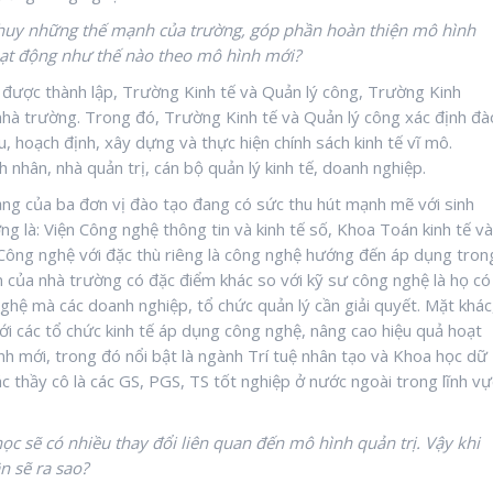
t huy những thế mạnh của trường, góp phần hoàn thiện mô hình
hoạt động như thế nào theo mô hình mới?
được thành lập, Trường Kinh tế và Quản lý công, Trường Kinh
nhà trường. Trong đó, Trường Kinh tế và Quản lý công xác định đà
u, hoạch định, xây dựng và thực hiện chính sách kinh tế vĩ mô.
nhân, nhà quản trị, cán bộ quản lý kinh tế, doanh nghiệp.
ng của ba đơn vị đào tạo đang có sức thu hút mạnh mẽ với sinh
ờng là: Viện Công nghệ thông tin và kinh tế số, Khoa Toán kinh tế và
Công nghệ với đặc thù riêng là công nghệ hướng đến áp dụng tron
hân của nhà trường có đặc điểm khác so với kỹ sư công nghệ là họ có
ghệ mà các doanh nghiệp, tổ chức quản lý cần giải quyết. Mặt khác
ới các tổ chức kinh tế áp dụng công nghệ, nâng cao hiệu quả hoạt
h mới, trong đó nổi bật là ngành Trí tuệ nhân tạo và Khoa học dữ
c thầy cô là các GS, PGS, TS tốt nghiệp ở nước ngoài trong lĩnh vự
học sẽ có nhiều thay đổi liên quan đến mô hình quản trị. Vậy khi
n sẽ ra sao?