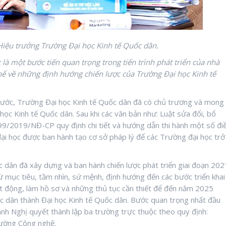
ệu trưởng Trường Đại học Kinh tế Quốc dân.
là một bước tiến quan trọng trong tiến trình phát triển của nhà
thể về những định hướng chiến lược của Trường Đại học Kinh tế
rước, Trường Đại học Kinh tế Quốc dân đã có chủ trương và mong
học Kinh tế Quốc dân. Sau khi các văn bản như: Luật sửa đổi, bổ
 99/2019/NĐ-CP quy định chi tiết và hướng dẫn thi hành một số đi
ại học được ban hành tạo cơ sở pháp lý để các Trường đại học trở
dân đã xây dựng và ban hành chiến lược phát triển giai đoạn 202
Từ mục tiêu, tầm nhìn, sứ mệnh, định hướng đến các bước triển khai
ạt động, làm hồ sơ và những thủ tục cần thiết để đến năm 2025
c dân thành Đại học Kinh tế Quốc dân. Bước quan trọng nhất đầu
ành Nghị quyết thành lập ba trường trực thuộc theo quy định:
rường Công nghệ.