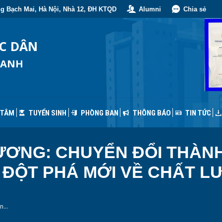
g Bạch Mai, Hà Nội, Nhà 12, ĐH KTQD
Alumni
Chia sẻ
 TÂM
TUYỂN SINH
PHÒNG BAN
THÔNG BÁO
TIN TỨC
ỐC DÂN
OANH
 TÂM
TUYỂN SINH
PHÒNG BAN
THÔNG BÁO
TIN TỨC
ƠNG: CHUYỂN ĐỔI THÀNH 
 ĐỘT PHÁ MỚI VỀ CHẤT L
ển…