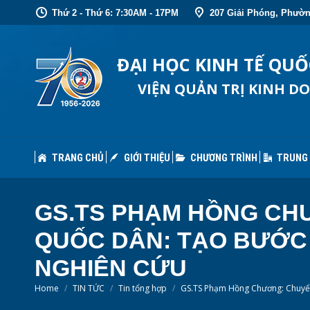
Thứ 2 - Thứ 6: 7:30AM - 17PM
207 Giải Phóng, Phườn
TRANG CHỦ
GIỚI THIỆU
CHƯƠNG TRÌNH
TRUNG
ĐẠI HỌC KINH TẾ QU
VIỆN QUẢN TRỊ KINH D
TRANG CHỦ
GIỚI THIỆU
CHƯƠNG TRÌNH
TRUNG
GS.TS PHẠM HỒNG CHƯ
QUỐC DÂN: TẠO BƯỚC
NGHIÊN CỨU
You are here:
Home
TIN TỨC
Tin tổng hợp
GS.TS Phạm Hồng Chương: Chuy