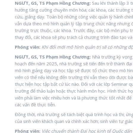
NGƯT, GS, TS Phạm Hồng Chương:
Sau khi thành lập 3 
hướng tăng cường chuyên môn hóa; các khoa, các trường t
cứu, giảng dạy. Toàn bộ những công việc quản lý hành chí
vẫn dựa theo mô hình quản lý tập trung chức năng nhưng
trường trực thuộc, các khoa. Trước đây, các bộ môn phụ t
thay đổi, các khoa sẽ phụ trách cả chương trình đào tạo 
Phóng viên:
Khi đổi mới mô hình quản trị sẽ có những đột
NGƯT, GS, TS Phạm Hồng Chương:
Nhà trường kỳ vọng 
hoạch đến năm 2025, nhà trường sẽ tiến đến trở thành đại 
mô hình giảng dạy và học tập sẽ được tổ chức theo mô hình
viên có thể nếu không đến trường thì vẫn theo dõi được bài
thực hiện học tập bất cứ lúc nào. Đối với các lớp Seminar q
trường để thảo luận hoặc thực hành môn học. Hình thức học
viên phải làm việc nhiều hơn và là phương thức tốt nhất để 
các vấn đề thực tiễn.
Đồng thời, nhà trường sẽ tách biệt quá trình học và thi; 
của sinh viên khách quan và chính xác hơn; sinh viên tự gi
Phóng viên:
Việc chuyển thành Đại học kinh tế Quốc dân 