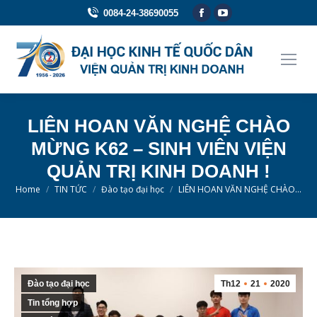
Facebook
YouTube
0084-24-38690055
page
page
opens
opens
in
in
new
new
window
window
LIÊN HOAN VĂN NGHỆ CHÀO
MỪNG K62 – SINH VIÊN VIỆN
QUẢN TRỊ KINH DOANH !
You are here:
Home
TIN TỨC
Đào tạo đại học
LIÊN HOAN VĂN NGHỆ CHÀO…
Đào tạo đại học
Th12
21
2020
Tin tổng hợp