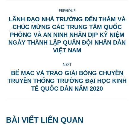
POST
PREVIOUS
NAVIGATION
LÃNH ĐẠO NHÀ TRƯỜNG ĐẾN THĂM VÀ
CHÚC MỪNG CÁC TRUNG TÂM QUỐC
Previous
PHÒNG VÀ AN NINH NHÂN DỊP KỶ NIỆM
post:
NGÀY THÀNH LẬP QUÂN ĐỘI NHÂN DÂN
VIỆT NAM
NEXT
BẾ MẠC VÀ TRAO GIẢI BÓNG CHUYỀN
Next
TRUYỀN THỐNG TRƯỜNG ĐẠI HỌC KINH
post:
TẾ QUỐC DÂN NĂM 2020
BÀI VIẾT LIÊN QUAN