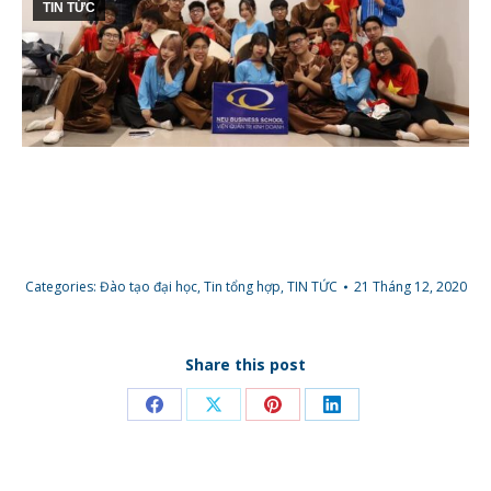
TIN TỨC
Categories:
Đào tạo đại học
,
Tin tổng hợp
,
TIN TỨC
21 Tháng 12, 2020
Share this post
Share
Share
Share
Share
on
on
on
on
Facebook
X
Pinterest
LinkedIn