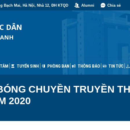
g Bạch Mai, Hà Nội, Nhà 12, ĐH KTQD
Alumni
Chia sẻ
 TÂM
TUYỂN SINH
PHÒNG BAN
THÔNG BÁO
TIN TỨC
ỐC DÂN
OANH
 TÂM
TUYỂN SINH
PHÒNG BAN
THÔNG BÁO
TIN TỨC
I BÓNG CHUYỀN TRUYỀN T
M 2020