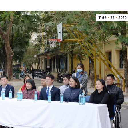
Th12
22
2020