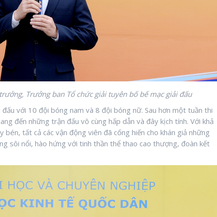
trưởng, Trưởng ban Tổ chức giải
tuyên bố bế mạc giải đấu
 đấu với 10 đội bóng nam và 8 đội bóng nữ. Sau hơn một tuần thi
 mang đến những trận đấu vô cùng hấp dẫn và đây kịch tính. Với khả
ạy bén, tất cả các vận động viên đã cống hiến cho khán giả những
g sôi nổi, hào hứng với tinh thần thể thao cao thượng, đoàn kết