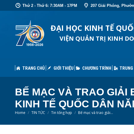
Thứ 2 - Thứ 6: 7:30AM - 17PM
207 Giải Phóng, Phườn
TRANG CHỦ
GIỚI THIỆU
CHƯƠNG TRÌNH
TRUNG
ĐẠI HỌC KINH TẾ QU
VIỆN QUẢN TRỊ KINH D
TRANG CHỦ
GIỚI THIỆU
CHƯƠNG TRÌNH
TRUNG
BẾ MẠC VÀ TRAO GIẢ
KINH TẾ QUỐC DÂN NĂ
You are here:
Home
TIN TỨC
Tin tổng hợp
Bế mạc và trao giải…