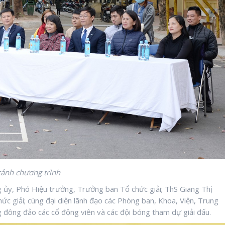
ảnh chương trình
 ủy, Phó Hiệu trưởng, Trưởng ban Tổ chức giải; ThS Giang Thị
giải; cùng đại diện lãnh đạo các Phòng ban, Khoa, Viện, Trung
cùng đông đảo các cổ động viên và các đội bóng tham dự giải đấu.