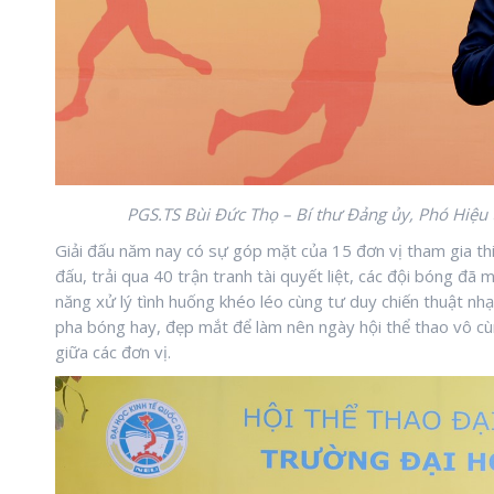
PGS.TS Bùi Đức Thọ – Bí thư Đảng ủy, Phó Hiệu 
Giải đấu năm nay có sự góp mặt của 15 đơn vị tham gia thi
đấu, trải qua 40 trận tranh tài quyết liệt, các đội bóng đã
năng xử lý tình huống khéo léo cùng tư duy chiến thuật nh
pha bóng hay, đẹp mắt để làm nên ngày hội thể thao vô cùn
giữa các đơn vị.