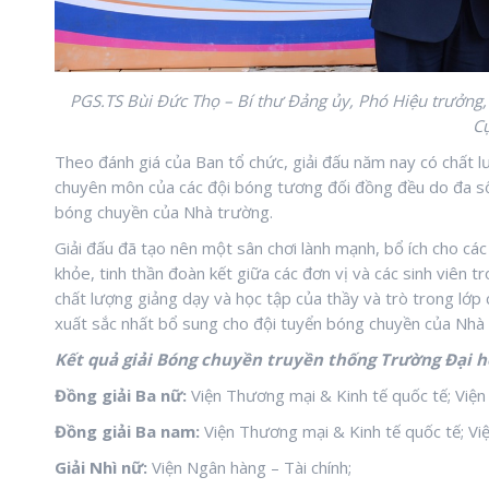
PGS.TS Bùi Đức Thọ – Bí thư Đảng ủy, Phó Hiệu trưởng, T
Cự
Theo đánh giá của Ban tổ chức, giải đấu năm nay có chất 
chuyên môn của các đội bóng tương đối đồng đều do đa số 
bóng chuyền của Nhà trường.
Giải đấu đã tạo nên một sân chơi lành mạnh, bổ ích cho cá
khỏe, tinh thần đoàn kết giữa các đơn vị và các sinh viên 
chất lượng giảng dạy và học tập của thầy và trò trong lớ
xuất sắc nhất bổ sung cho đội tuyển bóng chuyền của Nhà 
Kết quả giải Bóng chuyền truyền thống Trường Đại 
Đồng giải Ba nữ:
Viện Thương mại & Kinh tế quốc tế; Vi
Đồng giải Ba nam:
Viện Thương mại & Kinh tế quốc tế; Vi
Giải Nhì nữ:
Viện Ngân hàng – Tài chính;