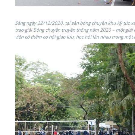
Sáng ngày 22/12/2020, tại sân bóng chuyền khu Ký túc xá
trao giải Bóng chuyền truyền thống năm 2020 – một giải
viên có thêm cơ hội giao lưu, học hỏi lẫn nhau trong một 