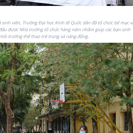
 sinh viên, Trường Đại học Kinh tế Quốc dân đã tổ chức bế mạc v
 đấu được Nhà trường tổ chức hàng năm nhằm giúp các bạn sinh
môi trường thể thao trẻ trung và năng động.