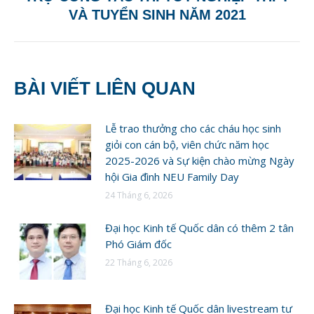
post:
VÀ TUYỂN SINH NĂM 2021
BÀI VIẾT LIÊN QUAN
Lễ trao thưởng cho các cháu học sinh
giỏi con cán bộ, viên chức năm học
2025-2026 và Sự kiện chào mừng Ngày
hội Gia đình NEU Family Day
24 Tháng 6, 2026
Đại học Kinh tế Quốc dân có thêm 2 tân
Phó Giám đốc
22 Tháng 6, 2026
Đại học Kinh tế Quốc dân livestream tư