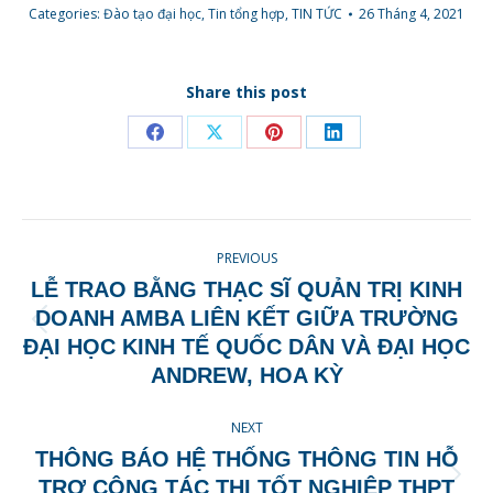
Categories:
Đào tạo đại học
,
Tin tổng hợp
,
TIN TỨC
26 Tháng 4, 2021
Share this post
Share
Share
Share
Share
on
on
on
on
Facebook
X
Pinterest
LinkedIn
POST
PREVIOUS
NAVIGATION
LỄ TRAO BẰNG THẠC SĨ QUẢN TRỊ KINH
DOANH AMBA LIÊN KẾT GIỮA TRƯỜNG
Previous
ĐẠI HỌC KINH TẾ QUỐC DÂN VÀ ĐẠI HỌC
post:
ANDREW, HOA KỲ
NEXT
THÔNG BÁO HỆ THỐNG THÔNG TIN HỖ
Next
TRỢ CÔNG TÁC THI TỐT NGHIỆP THPT