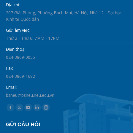
Địa chỉ:
207 Giải Phóng, Phường Bạch Mai, Hà Nội, Nhà 12 - Đại học
Kinh tế Quốc dân
Giờ làm việc:
Thứ 2 - Thứ 6: 7:AM - 17PM
Điện thoại:
024-3869-0055
Fax:
024-3869-1682
Email:
bsneu@bsneu.neu.edu.vn
Find us on:
Facebook
X
YouTube
Linkedin
Instagram
page
page
page
page
page
GỬI CÂU HỎI
opens
opens
opens
opens
opens