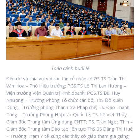
Toàn cảnh buổi lễ
Đến dự và chia vui với các tân cử nhân có GS.TS Trần Thị
Vân Hoa – Phó Hiệu trưởng; PGS.TS Lê Thị Lan Hương –
Viện trưởng Viện Quản trị Kinh doanh; PGS.TS Bùi Huy
Nhượng – Trưởng Phòng Tổ chức cán bộ; ThS Đỗ Xuân
Dũng – Trưởng phòng Thanh tra Pháp chế; TS. Đào Thanh
Tùng – Trưởng Phòng Hợp tác Quốc tế; TS. Lê Việt Thủy –
Giám đốc Trung tâm Ứng dụng CNTT; TS. Trần Ngọc Thìn –
Giám đốc Trung tâm Đào tạo liên tục; ThS.BS Đặng Thị Huê
– Trưởng Trạm Y tế; cùng các thầy cô giáo tham gia giảng