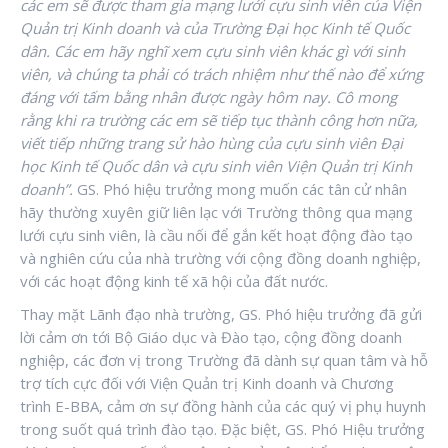
các em sẽ được tham gia mạng lưới cựu sinh viên của Viện
Quản trị Kinh doanh và của Trường Đại học Kinh tế Quốc
dân. Các em hãy nghĩ xem cựu sinh viên
khác gì với sinh
viên, và chúng ta phải có trách nhiệm như thế nào để xứng
đáng với tấm bằng nhân được ngày hôm nay. Cô mong
rằng khi ra trường các em sẽ tiếp tục thành công hơn nữa,
viết tiếp những trang sử hào hùng của cựu sinh viên Đại
học Kinh tế Quốc dân và cựu sinh viên Viện Quản trị Kinh
doanh”.
GS. Phó hiệu trưởng mong muốn các tân cử nhân
hãy thường xuyên giữ liên lạc với Trường thông qua mạng
lưới cựu sinh viên, là cầu nối để gắn kết hoạt động đào tạo
và nghiên cứu của nhà trường với cộng đồng doanh nghiệp,
với các hoạt động kinh tế xã hội của đất nước.
Thay mặt Lãnh đạo nhà trường, GS. Phó hiệu trưởng đã gửi
lời cảm ơn tới Bộ Giáo dục và Đào tạo, cộng đồng doanh
nghiệp, các đơn vị trong Trường đã dành sự quan tâm và hỗ
trợ tích cực đối với Viện Quản trị Kinh doanh và Chương
trình E-BBA, cảm ơn sự đồng hành của các quý vị phụ huynh
trong suốt quá trình đào tạo. Đặc biệt, GS. Phó Hiệu trưởng