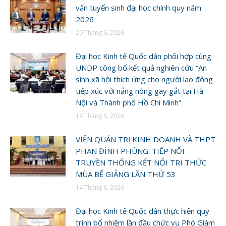
vấn tuyển sinh đại học chính quy năm
2026
20 Tháng 6, 2026
Đại học Kinh tế Quốc dân phối hợp cùng
UNDP công bố kết quả nghiên cứu “An
sinh xã hội thích ứng cho người lao động
tiếp xúc với nắng nóng gay gắt tại Hà
Nội và Thành phố Hồ Chí Minh”
18 Tháng 6, 2026
VIỆN QUẢN TRỊ KINH DOANH VÀ THPT
PHAN ĐÌNH PHÙNG: TIẾP NỐI
TRUYỀN THỐNG KẾT NỐI TRI THỨC
MÙA BẾ GIẢNG LẦN THỨ 53
14 Tháng 6, 2026
Đại học Kinh tế Quốc dân thực hiện quy
trình bổ nhiệm lần đầu chức vụ Phó Giám