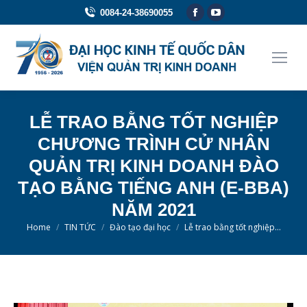
Facebook
YouTube
0084-24-38690055
page
page
opens
opens
in
in
new
new
window
window
LỄ TRAO BẰNG TỐT NGHIỆP
CHƯƠNG TRÌNH CỬ NHÂN
QUẢN TRỊ KINH DOANH ĐÀO
TẠO BẰNG TIẾNG ANH (E-BBA)
NĂM 2021
You are here:
Home
TIN TỨC
Đào tạo đại học
Lễ trao bằng tốt nghiệp…