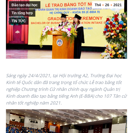
Đào tạo đại học
Th4
26
2021
Tin tổng hợp
TIN TỨC
Sáng ngày 24/4/2021, tại Hội trường A2, Trường Đại học
Kinh tế Quốc dân đã trang trọng tổ chức Lễ trao bằng tốt
nghiệp Chương trình Cử nhân chính quy ngành Quản trị
Kinh doanh đào tạo bằng tiếng Anh (E-BBA) cho 107 Tân cử
nhân tốt nghiệp năm 2021.