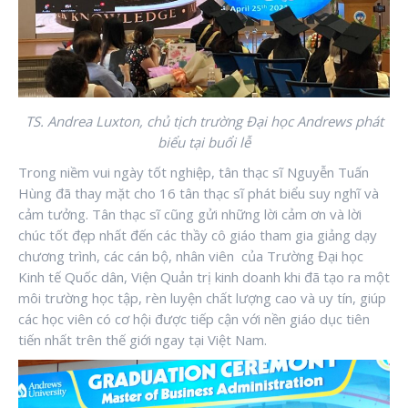
TS. Andrea Luxton, chủ tịch trường Đại học Andrews phát
biểu tại buổi lễ
Trong niềm vui ngày tốt nghiệp, tân thạc sĩ Nguyễn Tuấn
Hùng đã thay mặt cho 16 tân thạc sĩ phát biểu suy nghĩ và
cảm tưởng. Tân thạc sĩ cũng gửi những lời cảm ơn và lời
chúc tốt đẹp nhất đến các thầy cô giáo tham gia giảng dạy
chương trình, các cán bộ, nhân viên của Trường Đại học
Kinh tế Quốc dân, Viện Quản trị kinh doanh khi đã tạo ra một
môi trường học tập, rèn luyện chất lượng cao và uy tín, giúp
các học viên có cơ hội được tiếp cận với nền giáo dục tiên
tiến nhất trên thế giới ngay tại Việt Nam.