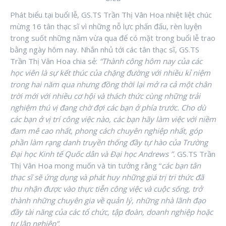
Phát biểu tại buổi lễ, GS.TS Trần Thị Vân Hoa nhiệt liệt chúc
mừng 16 tân thạc sĩ vì những nỗ lực phấn đấu, rèn luyện
trong suốt những năm vừa qua để có mặt trong buổi lễ trao
bằng ngày hôm nay. Nhắn nhủ tới các tân thạc sĩ, GS.TS
Trần Thị Vân Hoa chia sẻ:
“Thành công hôm nay của các
học viên là sự kết thúc của chặng đường với nhiều kỉ niệm
trong hai năm qua nhưng đồng thời lại mở ra cả một chân
trời mới với nhiều cơ hội và thách thức cùng những trải
nghiệm thú vị đang chờ đợi các bạn ở phía trước. Cho dù
các bạn ở vị trí công việc nào, các bạn hãy làm việc với niềm
đam mê cao nhất, phong cách chuyên nghiệp nhất, góp
phần làm rạng danh truyền thống đầy tự hào của Trường
Đại học Kinh tế Quốc dân và Đại học Andrews ”.
GS.TS Trần
Thị Vân Hoa mong muốn và tin tưởng rằng “
các bạn tân
thạc sĩ sẽ ứng dụng và phát huy những giá trị tri thức đã
thu nhận được vào thực tiễn công việc và cuộc sống, trở
thành những chuyên gia về quản lý, những nhà lãnh đạo
đầy tài năng của các tổ chức, tập đoàn, doanh nghiệp hoặc
tự lập nghiệp”
.