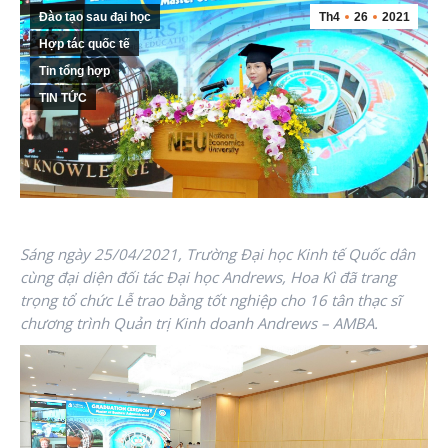
Đào tạo sau đại học
Th4
26
2021
Hợp tác quốc tế
Tin tổng hợp
TIN TỨC
Sáng ngày 25/04/2021, Trường Đại học Kinh tế Quốc dân
cùng đại diện đối tác Đại học Andrews, Hoa Kì đã trang
trọng tổ chức Lễ trao bằng tốt nghiệp cho 16 tân thạc sĩ
chương trình Quản trị Kinh doanh Andrews – AMBA.