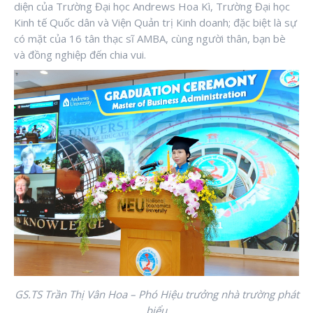
diện của Trường Đại học Andrews Hoa Kì, Trường Đại học
Kinh tế Quốc dân và Viện Quản trị Kinh doanh; đặc biệt là sự
có mặt của 16 tân thạc sĩ AMBA, cùng người thân, bạn bè
và đồng nghiệp đến chia vui.
GS.TS Trần Thị Vân Hoa – Phó Hiệu trưởng nhà trường phát
biểu