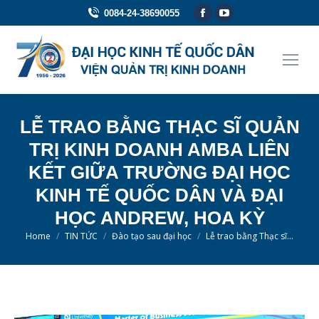
Facebook
YouTube
0084-24-38690055
page
page
opens
opens
in
in
new
new
window
window
LỄ TRAO BẰNG THẠC SĨ QUẢN
TRỊ KINH DOANH AMBA LIÊN
KẾT GIỮA TRƯỜNG ĐẠI HỌC
KINH TẾ QUỐC DÂN VÀ ĐẠI
HỌC ANDREW, HOA KỲ
You are here:
Home
TIN TỨC
Đào tạo sau đại học
Lễ trao bằng Thạc sĩ…