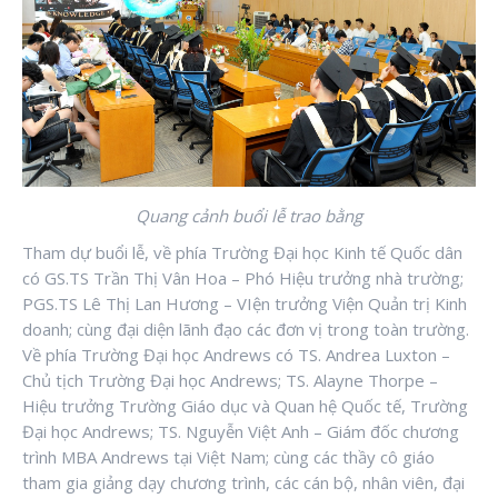
Quang cảnh buổi lễ trao bằng
Tham dự buổi lễ, về phía Trường Đại học Kinh tế Quốc dân
có GS.TS Trần Thị Vân Hoa – Phó Hiệu trưởng nhà trường;
PGS.TS Lê Thị Lan Hương – VIện trưởng Viện Quản trị Kinh
doanh; cùng đại diện lãnh đạo các đơn vị trong toàn trường.
Về phía Trường Đại học Andrews có TS. Andrea Luxton –
Chủ tịch Trường Đại học Andrews; TS. Alayne Thorpe –
Hiệu trưởng Trường Giáo dục và Quan hệ Quốc tế, Trường
Đại học Andrews; TS. Nguyễn Việt Anh – Giám đốc chương
trình MBA Andrews tại Việt Nam; cùng các thầy cô giáo
tham gia giảng dạy chương trình, các cán bộ, nhân viên, đại