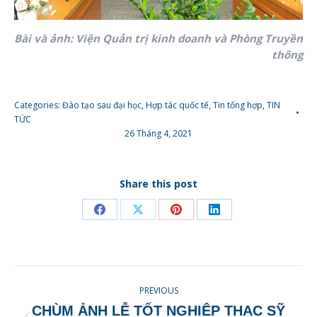
Bài và ảnh
: Viện Quản trị kinh doanh và
Phòng Truyền
thông
Categories:
Đào tạo sau đại học
,
Hợp tác quốc tế
,
Tin tổng hợp
,
TIN
TỨC
26 Tháng 4, 2021
Share this post
Share
Share
Share
Share
on
on
on
on
Facebook
X
Pinterest
LinkedIn
POST
PREVIOUS
NAVIGATION
CHÙM ẢNH LỄ TỐT NGHIỆP THẠC SỸ