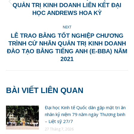
Previous
QUẢN TRỊ KINH DOANH LIÊN KẾT ĐẠI
post:
HỌC ANDREWS HOA KỲ
NEXT
LỄ TRAO BẰNG TỐT NGHIỆP CHƯƠNG
TRÌNH CỬ NHÂN QUẢN TRỊ KINH DOANH
Next
ĐÀO TẠO BẰNG TIẾNG ANH (E-BBA) NĂM
post:
2021
BÀI VIẾT LIÊN QUAN
Đại học Kinh tế Quốc dân gặp mặt tri ân
nhân kỷ niệm 79 năm ngày Thương binh
– Liệt sỹ 27/7
27 Tháng 7, 2026