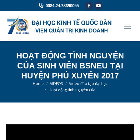
Facebook
YouTube
0084-24-38690055
page
page
opens
opens
in
in
new
new
window
window
HOẠT ĐỘNG TÌNH NGUYỆN
CỦA SINH VIÊN BSNEU TẠI
HUYỆN PHÚ XUYÊN 2017
You are here:
Home
VIDEOS
Video đào tạo đại học
Hoạt động tình nguyện của…