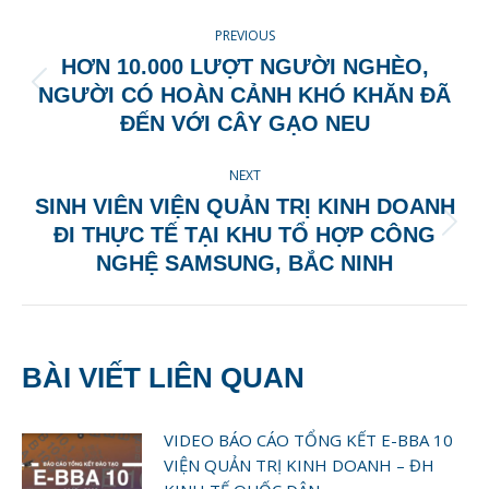
POST
PREVIOUS
NAVIGATION
HƠN 10.000 LƯỢT NGƯỜI NGHÈO,
Previous
NGƯỜI CÓ HOÀN CẢNH KHÓ KHĂN ĐÃ
post:
ĐẾN VỚI CÂY GẠO NEU
NEXT
SINH VIÊN VIỆN QUẢN TRỊ KINH DOANH
Next
ĐI THỰC TẾ TẠI KHU TỔ HỢP CÔNG
post:
NGHỆ SAMSUNG, BẮC NINH
BÀI VIẾT LIÊN QUAN
VIDEO BÁO CÁO TỔNG KẾT E-BBA 10
VIỆN QUẢN TRỊ KINH DOANH – ĐH