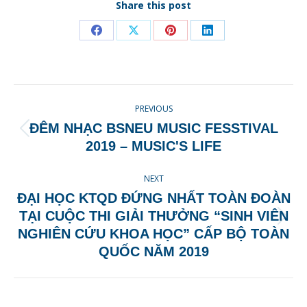
Share this post
Share
Share
Share
Share
on
on
on
on
Facebook
X
Pinterest
LinkedIn
POST
PREVIOUS
NAVIGATION
ĐÊM NHẠC BSNEU MUSIC FESSTIVAL
Previous
2019 – MUSIC'S LIFE
post:
NEXT
ĐẠI HỌC KTQD ĐỨNG NHẤT TOÀN ĐOÀN
TẠI CUỘC THI GIẢI THƯỞNG “SINH VIÊN
Next
NGHIÊN CỨU KHOA HỌC” CẤP BỘ TOÀN
post:
QUỐC NĂM 2019