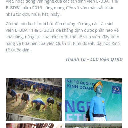
Việt, hoạt động văn nghệ của các tân sinh viên E-BBA11 &
E-BDB1 năm 2019 cũng mang đến vô vàn màu sắc khác
nhau từ kịch, múa, hát, nhảy.
Có thể nói dù chỉ mới bắt đầu nhưng rõ ràng các tân sinh
viên E-BBA 11 & E-BDB1 đã khẳng định được phần nào về
khả năng, năng lực của mình một thế hệ sinh viên
đầy tiềm
năng và hứa hẹn của Viện Quản trị Kinh doanh, đại học Kinh
tế Quốc dân.
Thanh Tú – LCD Viện QTKD