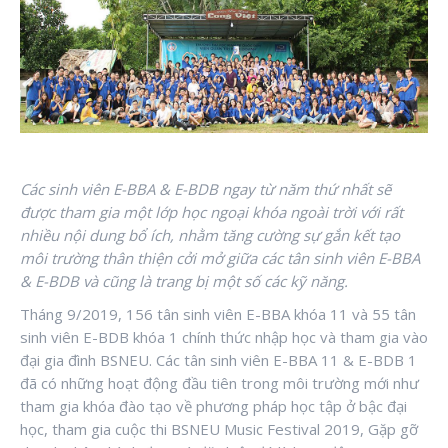
Các sinh viên E-BBA & E-BDB ngay từ năm thứ nhất sẽ
được tham gia một lớp học ngoại khóa ngoài trời với rất
nhiều nội dung bổ ích, nhằm tăng cường sự gắn kết tạo
môi trường thân thiện cởi mở giữa các tân sinh viên E-BBA
& E-BDB và cũng là trang bị một số các kỹ năng.
Tháng 9/2019, 156 tân sinh viên E-BBA khóa 11 và 55 tân
sinh viên E-BDB khóa 1 chính thức nhập học và tham gia vào
đại gia đình BSNEU. Các tân sinh viên E-BBA 11 & E-BDB 1
đã có những hoạt động đầu tiên trong môi trường mới như
tham gia khóa đào tạo về phương pháp học tập ở bậc đại
học, tham gia cuộc thi BSNEU Music Festival 2019, Gặp gỡ