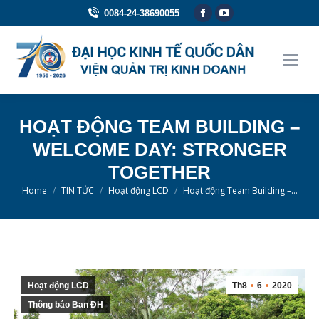
Facebook
YouTube
0084-24-38690055
page
page
opens
opens
in
in
new
new
window
window
HOẠT ĐỘNG TEAM BUILDING –
WELCOME DAY: STRONGER
TOGETHER
You are here:
Home
TIN TỨC
Hoạt động LCD
Hoạt động Team Building –…
Hoạt động LCD
Th8
6
2020
Thông báo Ban ĐH