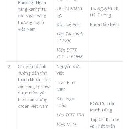
Banking (Ngân
Lê Thị Khánh
TS. Nguyễn Thị
hàng xanh)” tại
Ly,
Hải Đường
các Ngân hàng
thương mại ở
Đỗ Huệ Anh
Khoa Bảo hiểm
Việt Nam
Lớp Tài chính
TT 58B,
Viện ĐTTT,
CLC và POHE
2
Các yếu tố ảnh
Nguyễn Đức
hưởng đến tính
Việt
thanh khoản của
Trần Bình
các công ty thép
Minh
được niêm yết
Kiều Ngọc
trên sàn chứng
PGS.TS. Trần
Thảo
khoán Việt Nam
Mạnh Dũng
Lớp TCTT 59A,
Tạp Chí Kinh tế
Viện ĐTTT,
và Phát triển