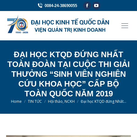
Facebook
YouTube
0084-24-38690055
page
page
opens
opens
in
in
new
new
window
window
ĐẠI HỌC KTQD ĐỨNG NHẤT
TOÀN ĐOÀN TẠI CUỘC THI GIẢI
THƯỞNG “SINH VIÊN NGHIÊN
CỨU KHOA HỌC” CẤP BỘ
TOÀN QUỐC NĂM 2019
You are here:
Home
TIN TỨC
Hội thảo, NCKH
Đại học KTQD đứng Nhất…