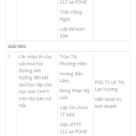
CLC và POHE
Trần Hồng
Ngọc
Lớp Kế toán
59A
Giải Nhì:
1
Các nhân tố của
Trần Thị
văn hoá học
Phương Hiền
đường ảnh
Hoàng Bảo
hưởng đến kết
Lâm,
PGS.TS Lê Thị
quả học tập của
Lan Hương
Đồng Phan Mỹ
học sinh THPT
Linh
trên địa bàn Hà
Viện Quản trị
Nội
kinh doanh
Lớp Tài chính
TT 58A,
Viện ĐTTT,
CLC và POHE