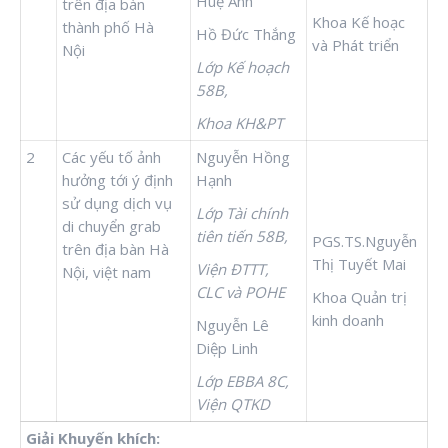
Huệ Anh
trên địa bàn
Khoa Kế hoạc
thành phố Hà
Hồ Đức Thắng
và Phát triển
Nội
Lớp Kế hoạch
58B,
Khoa KH&PT
2
Các yếu tố ảnh
Nguyễn Hồng
hưởng tới ý định
Hạnh
sử dụng dịch vụ
Lớp Tài chính
di chuyển grab
tiên tiến 58B,
PGS.TS.Nguyễn
trên địa bàn Hà
Thị Tuyết Mai
Viện ĐTTT,
Nội, việt nam
CLC và POHE
Khoa Quản trị
kinh doanh
Nguyễn Lê
Diệp Linh
Lớp EBBA 8C,
Viện QTKD
Giải Khuyến khích: