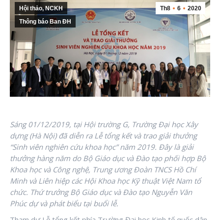
Hội thảo, NCKH
Th8
6
2020
Thông báo Ban ĐH
Sáng 01/12/2019, tại Hội trường G, Trường Đại học Xây
dựng (Hà Nội) đã diễn ra Lễ tổng kết và trao giải thưởng
“
Sinh viên nghiên cứu khoa học” năm 2019. Đây là giải
thưởng hàng năm do Bộ Giáo dục và Đào tạo phối hợp Bộ
Khoa học và Công nghệ, Trung ương Đoàn TNCS Hồ Chí
Minh và
Liên hiệp các Hội Khoa học Kỹ thuật Việt Nam tổ
chức. Thứ trưởng Bộ Giáo dục và Đào tạo Nguyễn Văn
Phúc dự và phát biểu tại buổi lễ.
Tham dự Lễ tổng kết phía Trường Đại học Kinh tế quốc dân