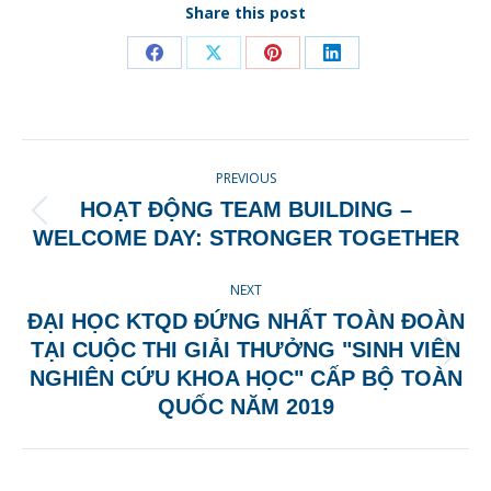
Share this post
Share
Share
Share
Share
on
on
on
on
Facebook
X
Pinterest
LinkedIn
POST
PREVIOUS
NAVIGATION
HOẠT ĐỘNG TEAM BUILDING –
Previous
WELCOME DAY: STRONGER TOGETHER
post:
NEXT
ĐẠI HỌC KTQD ĐỨNG NHẤT TOÀN ĐOÀN
TẠI CUỘC THI GIẢI THƯỞNG "SINH VIÊN
Next
NGHIÊN CỨU KHOA HỌC" CẤP BỘ TOÀN
post:
QUỐC NĂM 2019