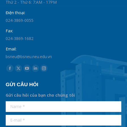
Thứ 2 - Thứ 6: 7:AM - 17PM
Điện thoại:
024-3869-0055
Fax:
024-3869-1682
Email:
bsneu@bsneu.neu.edu.vn
Find us on:
Facebook
X
YouTube
Linkedin
Instagram
page
page
page
page
page
GỬI CÂU HỎI
opens
opens
opens
opens
opens
in
in
in
in
in
Gửi câu hỏi của bạn cho chúng tôi
new
new
new
new
new
supertotobet
Name *
betist
window
window
window
window
window
E-mail *