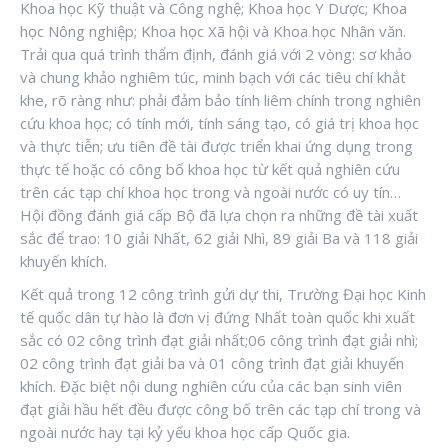
Khoa học Kỹ thuật và Công nghệ; Khoa học Y Dược; Khoa
học Nông nghiệp; Khoa học Xã hội và Khoa học Nhân văn.
Trải qua quá trình thẩm định, đánh giá với 2 vòng: sơ khảo
và chung khảo nghiêm túc, minh bạch với các tiêu chí khắt
khe, rõ ràng như: phải đảm bảo tính liêm chính trong nghiên
cứu khoa học; có tính mới, tính sáng tạo, có giá trị khoa học
và thực tiễn; ưu tiên đề tài được triển khai ứng dụng trong
thực tế hoặc có công bố khoa học từ kết quả nghiên cứu
trên các tạp chí khoa học trong và ngoài nước có uy tín…
Hội đồng đánh giá cấp Bộ đã lựa chọn ra những đề tài xuất
sắc để trao: 10 giải Nhất, 62 giải Nhì, 89 giải Ba và 118 giải
khuyến khích.
Kết quả trong 12 công trình gửi dự thi, Trường Đại học Kinh
tế quốc dân tự hào là đơn vị đứng Nhất toàn quốc khi xuất
sắc có 02 công trình đạt giải nhất;06 công trình đạt giải nhì;
02 công trình đạt giải ba và 01 công trình đạt giải khuyến
khích. Đặc biệt nội dung nghiên cứu của các bạn sinh viên
đạt giải hầu hết đều được công bố trên các tạp chí trong và
ngoài nước hay tại kỷ yếu khoa học cấp Quốc gia.