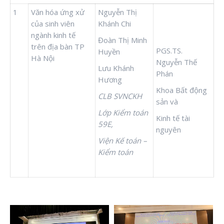
1
Văn hóa ứng xử
Nguyễn Thị
của sinh viên
Khánh Chi
ngành kinh tế
Đoàn Thị Minh
trên địa bàn TP
PGS.TS.
Huyền
Hà Nội
Nguyễn Thế
Lưu Khánh
Phán
Hương
Khoa Bất động
CLB SVNCKH
sản và
Lớp Kiểm toán
Kinh tế tài
59E,
nguyên
Viện Kế toán –
Kiểm toán