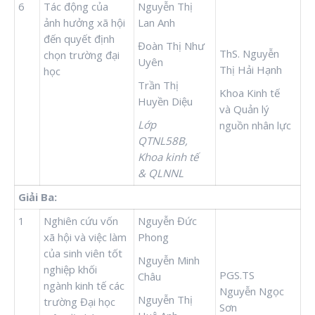
6
Tác động của
Nguyễn Thị
ảnh hưởng xã hội
Lan Anh
đến quyết định
Đoàn Thị Như
ThS. Nguyễn
chọn trường đại
Uyên
Thị Hải Hạnh
học
Trần Thị
Khoa Kinh tế
Huyền Diệu
và Quản lý
Lớp
nguồn nhân lực
QTNL58B,
Khoa kinh tế
& QLNNL
Giải Ba:
1
Nghiên cứu vốn
Nguyễn Đức
xã hội và việc làm
Phong
của sinh viên tốt
Nguyễn Minh
nghiệp khối
PGS.TS
Châu
ngành kinh tế các
Nguyễn Ngọc
Nguyễn Thị
trường Đại học
Sơn