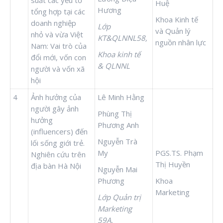
suất các yếu tố
Huệ
Hương
tổng hợp tại các
Khoa Kinh tế
doanh nghiệp
Lớp
và Quản lý
nhỏ và vừa Việt
KT&QLNNL58,
nguồn nhân lực
Nam: Vai trò của
Khoa kinh tế
đổi mới, vốn con
& QLNNL
người và vốn xã
hội
4
Ảnh hưởng của
Lê Minh Hằng
người gây ảnh
Phùng Thị
hưởng
Phương Anh
(influencers) đến
Nguyễn Trà
lối sống giới trẻ.
My
PGS.TS. Phạm
Nghiên cứu trên
Thị Huyền
địa bàn Hà Nội
Nguyễn Mai
Phương
Khoa
Marketing
Lớp Quản trị
Marketing
59A,