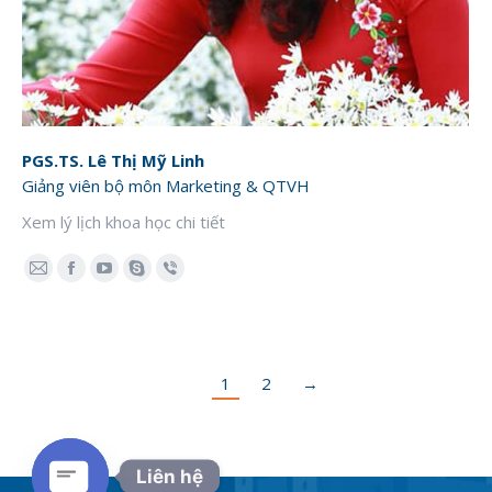
PGS.TS. Lê Thị Mỹ Linh
Giảng viên bộ môn Marketing & QTVH
Xem lý lịch khoa học chi tiết
E-
Facebook
YouTube
Skype
Viber
mail
1
2
→
Liên hệ