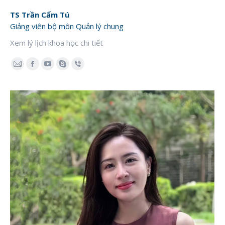
TS Trần Cẩm Tú
Giảng viên bộ môn Quản lý chung
Xem lý lịch khoa học chi tiết
E-
Facebook
YouTube
Skype
Viber
mail