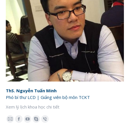
ThS. Nguyễn Tuấn Minh
Phó bí thư LCD | Giảng viên bộ môn TCKT
Xem lý lịch khoa học chi tiết
E-
Facebook
YouTube
Skype
Viber
mail