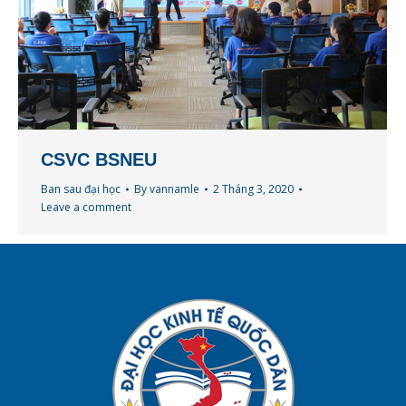
CSVC BSNEU
Ban sau đại học
By
vannamle
2 Tháng 3, 2020
Leave a comment