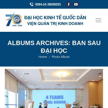
Facebook
YouTube
0084-24-38690055
page
page
opens
opens
in
in
new
new
window
window
ALBUMS ARCHIVES:
BAN SAU
ĐẠI HỌC
You are here:
Home
Photo Album