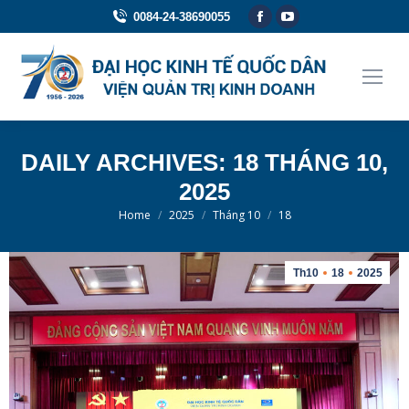
Facebook
YouTube
0084-24-38690055
page
page
opens
opens
in
in
new
new
window
window
DAILY ARCHIVES:
18 THÁNG 10,
2025
You are here:
Home
2025
Tháng 10
18
Th10
18
2025