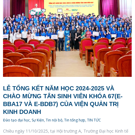
LỄ TỔNG KẾT NĂM HỌC 2024-2025 VÀ
CHÀO MỪNG TÂN SINH VIÊN KHÓA 67(E-
BBA17 VÀ E-BDB7) CỦA VIỆN QUẢN TRỊ
KINH DOANH
Đào tạo đại học
,
Sự Kiện
,
Tin nội bộ
,
Tin tổng hợp
,
TIN TỨC
Chiều ngày 11/10/2025, tại Hội trường A, Trường Đại học Kinh tế