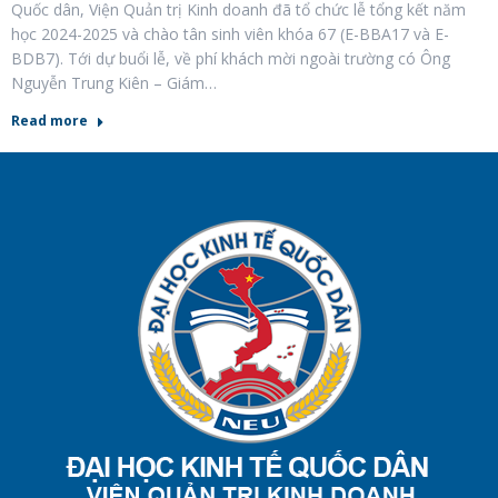
Quốc dân, Viện Quản trị Kinh doanh đã tổ chức lễ tổng kết năm
học 2024-2025 và chào tân sinh viên khóa 67 (E-BBA17 và E-
BDB7). Tới dự buổi lễ, về phí khách mời ngoài trường có Ông
Nguyễn Trung Kiên – Giám…
Read more