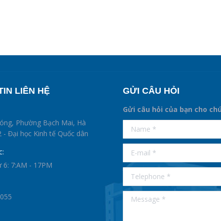
IN LIÊN HỆ
GỬI CÂU HỎI
Gửi câu hỏi của bạn cho ch
supertotobet
hóng, Phường Bạch Mai, Hà
Name *
betist
 - Đại học Kinh tế Quốc dân
E-mail *
c:
ứ 6: 7:AM - 17PM
Telephone *
Message *
0055