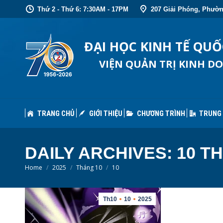
Thứ 2 - Thứ 6: 7:30AM - 17PM
207 Giải Phóng, Phườn
TRANG CHỦ
GIỚI THIỆU
CHƯƠNG TRÌNH
TRUNG
ĐẠI HỌC KINH TẾ QU
VIỆN QUẢN TRỊ KINH D
TRANG CHỦ
GIỚI THIỆU
CHƯƠNG TRÌNH
TRUNG
DAILY ARCHIVES:
10 TH
You are here:
Home
2025
Tháng 10
10
Th10
10
2025