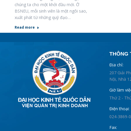
chúng ta cho một khởi đầu mới. Ở
BSNEU, mỗi sinh viên là một ngôi sao,
xuất phát từ những quỹ đạo…
Read more
THÔNG T
Địa chỉ:
207 Giải P
Nội, Nhà 12
Giờ làm việ
Thứ 2 - Th
Điện thoại:
024-3869-
Fax: