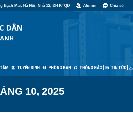
g Bạch Mai, Hà Nội, Nhà 12, ĐH KTQD
Alumni
Chia sẻ
 TÂM
TUYỂN SINH
PHÒNG BAN
THÔNG BÁO
TIN TỨC
ỐC DÂN
OANH
 TÂM
TUYỂN SINH
PHÒNG BAN
THÔNG BÁO
TIN TỨC
ÁNG 10, 2025