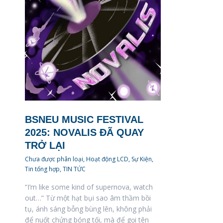
BSNEU MUSIC FESTIVAL
2025: NOVALIS ĐÃ QUAY
TRỞ LẠI
Chưa được phân loại
,
Hoạt động LCD
,
Sự Kiện
,
Tin tổng hợp
,
TIN TỨC
“I’m like some kind of supernova, watch
out…” Từ một hạt bụi sao âm thầm bồi
tụ, ánh sáng bỗng bùng lên, không phải
để nuốt chửng bóng tối, mà để gọi tên