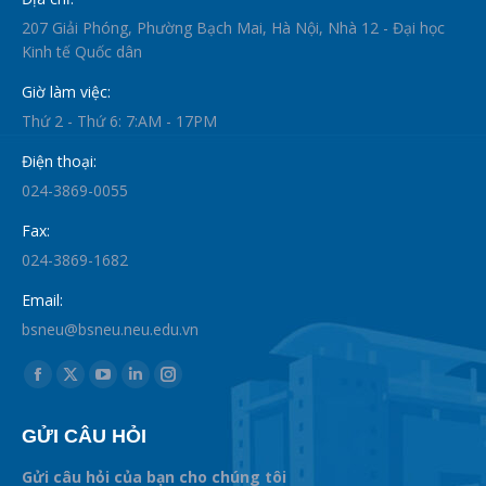
207 Giải Phóng, Phường Bạch Mai, Hà Nội, Nhà 12 - Đại học
Kinh tế Quốc dân
Giờ làm việc:
Thứ 2 - Thứ 6: 7:AM - 17PM
Điện thoại:
024-3869-0055
Fax:
024-3869-1682
Email:
bsneu@bsneu.neu.edu.vn
Find us on:
Facebook
X
YouTube
Linkedin
Instagram
page
page
page
page
page
GỬI CÂU HỎI
opens
opens
opens
opens
opens
in
in
in
in
in
Gửi câu hỏi của bạn cho chúng tôi