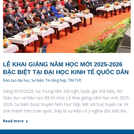
LỄ KHAI GIẢNG NĂM HỌC MỚI 2025-2026
ĐẶC BIỆT TẠI ĐẠI HỌC KINH TẾ QUỐC DÂN
Đào tạo đại học
,
Sự Kiện
,
Tin tổng hợp
,
TIN TỨC
Sáng 05/9/2025, tại Trung tâm Hội nghị Quốc gia (Hà Nội), Bộ
Giáo dục và Đào tạo đã tổ chức Lễ khai giảng năm học mới 2025-
2026. Sự kiện được truyền hình trực tiếp, kết nối trực tuyến tại 34
tỉnh thành trên toàn quốc. Đây là sự kiện có ý nghĩa đặc biệt khi…
Read more