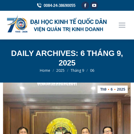
Facebook
YouTube
0084-24-38690055
page
page
opens
opens
in
in
new
new
window
window
DAILY ARCHIVES:
6 THÁNG 9,
2025
You are here:
Home
2025
Tháng 9
06
Th9
6
2025