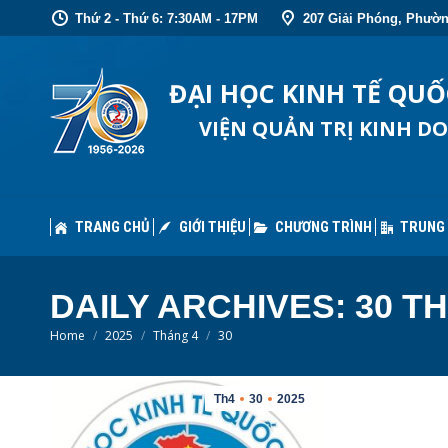
Thứ 2 - Thứ 6: 7:30AM - 17PM
207 Giải Phóng, Phườn
TRANG CHỦ
GIỚI THIỆU
CHƯƠNG TRÌNH
TRUNG
ĐẠI HỌC KINH TẾ QU
VIỆN QUẢN TRỊ KINH D
TRANG CHỦ
GIỚI THIỆU
CHƯƠNG TRÌNH
TRUNG
DAILY ARCHIVES:
30 TH
You are here:
Home
2025
Tháng 4
30
Th4
30
2025