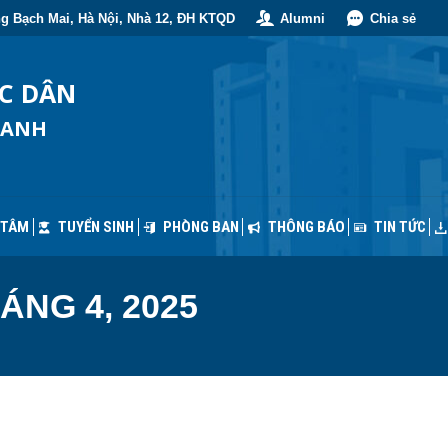
g Bạch Mai, Hà Nội, Nhà 12, ĐH KTQD
Alumni
Chia sẻ
 TÂM
TUYỂN SINH
PHÒNG BAN
THÔNG BÁO
TIN TỨC
ỐC DÂN
OANH
 TÂM
TUYỂN SINH
PHÒNG BAN
THÔNG BÁO
TIN TỨC
ÁNG 4, 2025