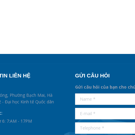
IN LIÊN HỆ
GỬI CÂU HỎI
Gửi câu hỏi của bạn cho ch
supertotobet
hóng, Phường Bạch Mai, Hà
Name *
betist
 - Đại học Kinh tế Quốc dân
E-mail *
c:
ứ 6: 7:AM - 17PM
Telephone *