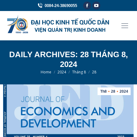
Facebook
YouTube
0084-24-38690055
page
page
opens
opens
in
in
new
new
window
window
DAILY ARCHIVES:
28 THÁNG 8,
2024
You are here:
Home
2024
Tháng 8
28
Th8
28
2024