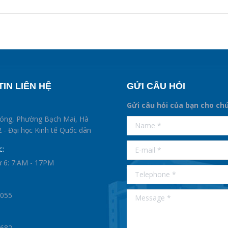
IN LIÊN HỆ
GỬI CÂU HỎI
Gửi câu hỏi của bạn cho ch
supertotobet
hóng, Phường Bạch Mai, Hà
Name *
betist
 - Đại học Kinh tế Quốc dân
E-mail *
c:
ứ 6: 7:AM - 17PM
Telephone *
Message *
0055
1682