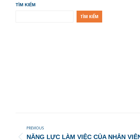
TÌM KIẾM
TÌM KIẾM
POST
NAVIGATION
PREVIOUS
NĂNG LỰC LÀM VIỆC CỦA NHÂN VIÊ
Previous