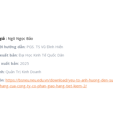
iả :
Ngô Ngọc Bảo
i hướng dẫn:
PGS. TS Vũ Đình Hiển
xuất bản:
Đại Học Kinh Tế Quốc Dân
xuất bản:
2025
nh:
Quản Trị Kinh Doanh
ồn:
https://bsneu.neu.edu.vn/download/yeu-to-anh-huong-den-su-
-hang-cua-cong-ty-co-phan-giao-hang-tiet-kiem-2/