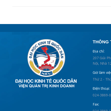
THÔNG T
Địa chỉ:
207 Giải P
Nội, Nhà 12
Giờ làm việ
Thứ 2 - Th
Điện thoại:
024-3869-
Fax:
024-3869-