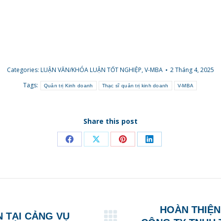
Categories:
LUẬN VĂN/KHÓA LUẬN TỐT NGHIỆP
,
V-MBA
2 Tháng 4, 2025
Tags:
Quản trị Kinh doanh
Thạc sĩ quản trị kinh doanh
V-MBA
Share this post
Share
Share
Share
Share
on
on
on
on
Facebook
X
Pinterest
LinkedIn
HOÀN THIỆN
N TẠI CẢNG VỤ
Next