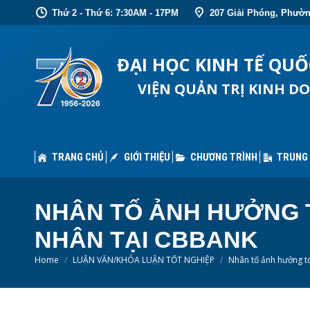
Thứ 2 - Thứ 6: 7:30AM - 17PM
207 Giải Phóng, Phườn
TRANG CHỦ
GIỚI THIỆU
CHƯƠNG TRÌNH
TRUNG
ĐẠI HỌC KINH TẾ QU
VIỆN QUẢN TRỊ KINH D
TRANG CHỦ
GIỚI THIỆU
CHƯƠNG TRÌNH
TRUNG
NHÂN TỐ ẢNH HƯỞNG 
NHÂN TẠI CBBANK
You are here:
Home
LUẬN VĂN/KHÓA LUẬN TỐT NGHIỆP
Nhân tố ảnh hưởng t