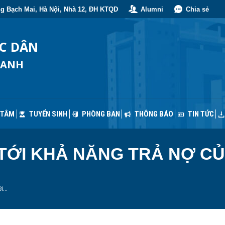
g Bạch Mai, Hà Nội, Nhà 12, ĐH KTQD
Alumni
Chia sẻ
 TÂM
TUYỂN SINH
PHÒNG BAN
THÔNG BÁO
TIN TỨC
ỐC DÂN
OANH
 TÂM
TUYỂN SINH
PHÒNG BAN
THÔNG BÁO
TIN TỨC
TỚI KHẢ NĂNG TRẢ NỢ C
ới…