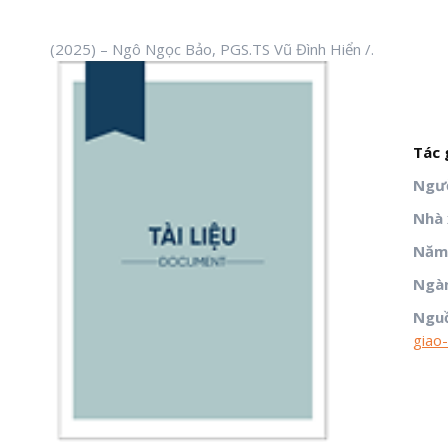
(2025) – Ngô Ngọc Bảo, PGS.TS Vũ Đình Hiển /.
Tác g
Ngườ
Nhà 
Năm 
Ngà
Ngu
giao