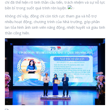
chí đã thể hiện rõ tinh thần cầu tiến, trách nhiệm và sự nỗ lực
bền bỉ trong suốt quá trình rèn luyện.
Không chỉ vậy, đồng chí còn tích cực tham gia và hỗ trợ
nhiều hoạt động, chương trình của Nhà trường, góp phần
lan tỏa hình ảnh sinh viên năng động, nhiệt huyết và giàu tinh
thần cống hiến.