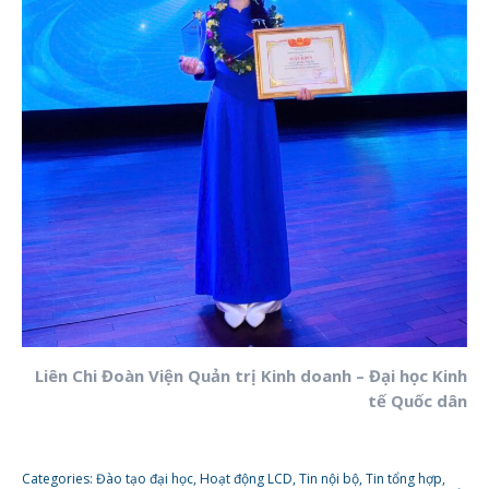
Liên Chi Đoàn Viện Quản trị Kinh doanh – Đại học Kinh
tế Quốc dân
Categories:
Đào tạo đại học
,
Hoạt động LCD
,
Tin nội bộ
,
Tin tổng hợp
,