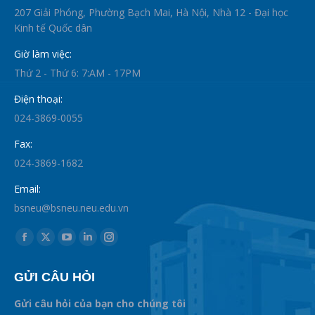
207 Giải Phóng, Phường Bạch Mai, Hà Nội, Nhà 12 - Đại học
Kinh tế Quốc dân
Giờ làm việc:
Thứ 2 - Thứ 6: 7:AM - 17PM
Điện thoại:
024-3869-0055
Fax:
024-3869-1682
Email:
bsneu@bsneu.neu.edu.vn
Find us on:
Facebook
X
YouTube
Linkedin
Instagram
page
page
page
page
page
GỬI CÂU HỎI
opens
opens
opens
opens
opens
in
in
in
in
in
Gửi câu hỏi của bạn cho chúng tôi