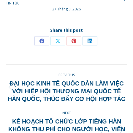
TIN TỨC
27 Tháng 3, 2026
Share this post
Share
Share
Share
Share
on
on
on
on
Facebook
X
Pinterest
LinkedIn
POST
PREVIOUS
NAVIGATION
ĐẠI HỌC KINH TẾ QUỐC DÂN LÀM VIỆC
Previous
VỚI HIỆP HỘI THƯƠNG MẠI QUỐC TẾ
post:
HÀN QUỐC, THÚC ĐẨY CƠ HỘI HỢP TÁC
NEXT
KẾ HOẠCH TỔ CHỨC LỚP TIẾNG HÀN
KHÔNG THU PHÍ CHO NGƯỜI HỌC, VIÊN
Next