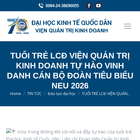
Facebook
YouTube
0084-24-38690055
page
page
opens
opens
in
in
new
new
window
window
TUỔI TRẺ LCĐ VIỆN QUẢN TRỊ
KINH DOANH TỰ HÀO VINH
DANH CÁN BỘ ĐOÀN TIÊU BIỂU
NEU 2026
You are here:
Home
TIN TỨC
Đào tạo đại học
TUỔI TRẺ LCĐ VIỆN QUẢN…
Hòa trong không khí sôi nổi và đầy tự hào của tuổi trẻ
Đại học Kinh tế Quốc dân, Liên chi Đoàn Viện Quản trị Kinh