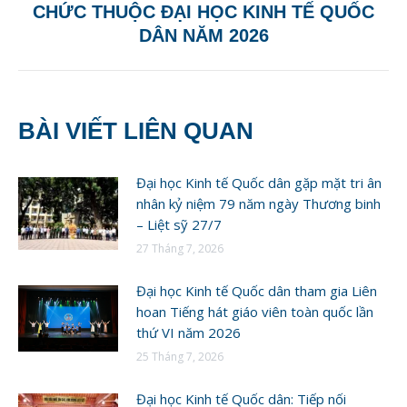
CHỨC THUỘC ĐẠI HỌC KINH TẾ QUỐC
post:
DÂN NĂM 2026
BÀI VIẾT LIÊN QUAN
Đại học Kinh tế Quốc dân gặp mặt tri ân
nhân kỷ niệm 79 năm ngày Thương binh
– Liệt sỹ 27/7
27 Tháng 7, 2026
Đại học Kinh tế Quốc dân tham gia Liên
hoan Tiếng hát giáo viên toàn quốc lần
thứ VI năm 2026
25 Tháng 7, 2026
Đại học Kinh tế Quốc dân: Tiếp nối