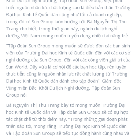
Khối Du lịch Nghỉ dưỡng, Tập đoàn Sun Group, việc phát
triển nguồn nhân lực chất lượng cao là điều bản thân Trường
Đại học Kinh tế Quốc dân cũng như tất cả doanh nghiệp,
trong đó có Sun Group luôn hướng tới. Bà Nguyễn Thị Thu
Trang cho biết, trong thời gian này, ngành du lịch nghỉ
dưỡng Việt Nam mong muốn tuyển dụng nhiều tài năng trẻ.
“Tập đoàn Sun Group mong muốn sẽ được đón các bạn sinh
viên của Trường Đại học Kinh tế Quốc dân đến với các cơ sở
nghỉ dưỡng của Sun Group, đến với các công viên giải trí của
Sun World. Đây vừa là cơ hội để các bạn học tập, rèn luyện
thực tiễn; cũng là nguồn nhân lực rất chất lượng từ Trường
Đại học Kinh tế Quốc dân dành cho tập đoàn”, Giám đốc
Vùng miền Bắc, Khối Du lịch Nghỉ dưỡng, Tập đoàn Sun
Group nói.
Bà Nguyễn Thị Thu Trang bày tỏ mong muốn Trường Đại
học Kinh tế Quốc dân và Tập đoàn Sun Group sẽ có sự hợp
tác chặt chẽ từ thời điểm này. “Trong những giai đoạn phát
triển sắp tới, mong rằng Trường Đại học Kinh tế Quốc dân
và Tập đoàn Sun Group sẽ tiếp tục đồng hành cùng nhau và