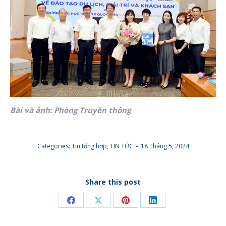
Bài và ảnh: Phòng Truyền thông
Categories:
Tin tổng hợp
,
TIN TỨC
18 Tháng 5, 2024
Share this post
Share
Share
Share
Share
on
on
on
on