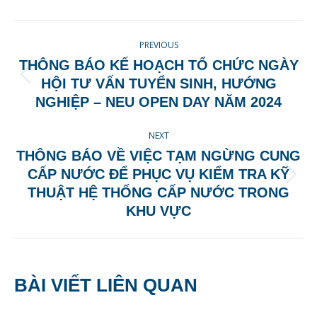
Facebook
X
Pinterest
LinkedIn
POST
PREVIOUS
NAVIGATION
THÔNG BÁO KẾ HOẠCH TỔ CHỨC NGÀY
Previous
HỘI TƯ VẤN TUYỂN SINH, HƯỚNG
post:
NGHIỆP – NEU OPEN DAY NĂM 2024
NEXT
THÔNG BÁO VỀ VIỆC TẠM NGỪNG CUNG
CẤP NƯỚC ĐỂ PHỤC VỤ KIỂM TRA KỸ
Next
THUẬT HỆ THỐNG CẤP NƯỚC TRONG
post:
KHU VỰC
BÀI VIẾT LIÊN QUAN