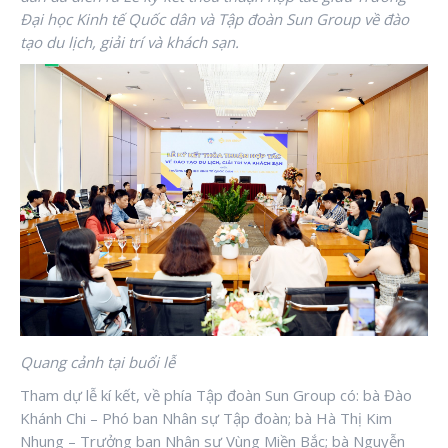
Đại học Kinh tế Quốc dân và Tập đoàn Sun Group về đào
tạo du lịch, giải trí và khách sạn.
Quang cảnh tại buổi lễ
Tham dự lễ kí kết, về phía Tập đoàn Sun Group có: bà Đào
Khánh Chi – Phó ban Nhân sự Tập đoàn; bà Hà Thị Kim
Nhung – Trưởng ban Nhân sự Vùng Miền Bắc; bà Nguyễn