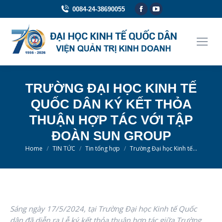
Facebook
YouTube
0084-24-38690055
page
page
opens
opens
in
in
new
new
window
window
TRƯỜNG ĐẠI HỌC KINH TẾ
QUỐC DÂN KÝ KẾT THỎA
THUẬN HỢP TÁC VỚI TẬP
ĐOÀN SUN GROUP
You are here:
Home
TIN TỨC
Tin tổng hợp
Trường Đại học Kinh tế…
Sáng n
gày 17/5/2024, tại Trường Đại học Kinh tế Quốc
dân đã diễn ra Lễ ký kết thỏa thuận hợp tác giữa Trường