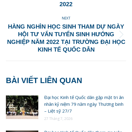
post:
2022
NEXT
HÀNG NGHÌN HỌC SINH THAM DỰ NGÀY
HỘI TƯ VẤN TUYỂN SINH HƯỚNG
Next
NGHIỆP NĂM 2022 TẠI TRƯỜNG ĐẠI HỌC
post:
KINH TẾ QUỐC DÂN
BÀI VIẾT LIÊN QUAN
Đại học Kinh tế Quốc dân gặp mặt tri ân
nhân kỷ niệm 79 năm ngày Thương binh
– Liệt sỹ 27/7
27 Tháng 7, 2026