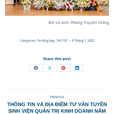
Bài và ảnh: Phòng Truyền thông
Categories:
Tin tổng hợp
,
TIN TỨC
9 Tháng 7, 2022
Share this post
Share
Share
Share
Share
on
on
on
on
Facebook
X
Pinterest
LinkedIn
POST
PREVIOUS
NAVIGATION
THÔNG TIN VÀ ĐỊA ĐIỂM TƯ VẤN TUYỂN
Previous
SINH VIỆN QUẢN TRỊ KINH DOANH NĂM