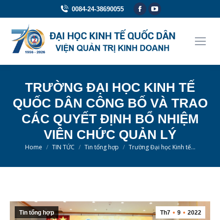
Facebook
YouTube
0084-24-38690055
page
page
opens
opens
in
in
new
new
window
window
TRƯỜNG ĐẠI HỌC KINH TẾ
QUỐC DÂN CÔNG BỐ VÀ TRAO
CÁC QUYẾT ĐỊNH BỔ NHIỆM
VIÊN CHỨC QUẢN LÝ
You are here:
Home
TIN TỨC
Tin tổng hợp
Trường Đại học Kinh tế…
Tin tổng hợp
Th7
9
2022