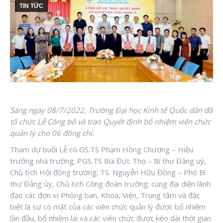
TIN TỨC
Sáng ngày 08/7/2022, Trường Đại học Kinh tế Quốc dân đã
tổ chức Lễ Công bố và trao Quyết định bổ nhiệm viên chức
quản lý cho 06 đồng chí.
Tham dự buổi Lễ có GS.TS Phạm Hồng Chương – Hiệu
trưởng nhà trường; PGS.TS Bùi Đức Thọ – Bí thư Đảng uỷ,
Chủ tịch Hội đồng trường; TS. Nguyễn Hữu Đồng – Phó Bí
thư Đảng ủy, Chủ tịch Công đoàn trường; cùng đại diện lãnh
đạo các đơn vị Phòng ban, Khoa, Viện, Trung tâm và đặc
biệt là sự có mặt của các viên chức quản lý được bổ nhiệm
lần đầu, bổ nhiệm lại và các viên chức được kéo dài thời gian