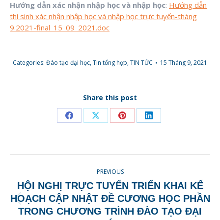
Hướng dẫn xác nhận nhập học và nhập học
:
Hướng dẫn
thí sinh xác nhận nhập học và nhập học trực tuyến-tháng
9.2021-final_15_09_2021.doc
Categories:
Đào tạo đại học
,
Tin tổng hợp
,
TIN TỨC
15 Tháng 9, 2021
Share this post
Share
Share
Share
Share
on
on
on
on
Facebook
X
Pinterest
LinkedIn
POST
PREVIOUS
NAVIGATION
HỘI NGHỊ TRỰC TUYẾN TRIỂN KHAI KẾ
HOẠCH CẬP NHẬT ĐỀ CƯƠNG HỌC PHẦN
Previous
TRONG CHƯƠNG TRÌNH ĐÀO TẠO ĐẠI
post: