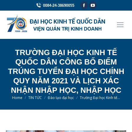
Facebook
YouTube
0084-24-38690055
page
page
opens
opens
in
in
new
new
window
window
TRƯỜNG ĐẠI HỌC KINH TẾ
QUỐC DÂN CÔNG BỐ ĐIỂM
TRÚNG TUYỂN ĐẠI HỌC CHÍNH
QUY NĂM 2021 VÀ LỊCH XÁC
NHẬN NHẬP HỌC, NHẬP HỌC
You are here:
Home
TIN TỨC
Đào tạo đại học
Trường Đại học Kinh tế…