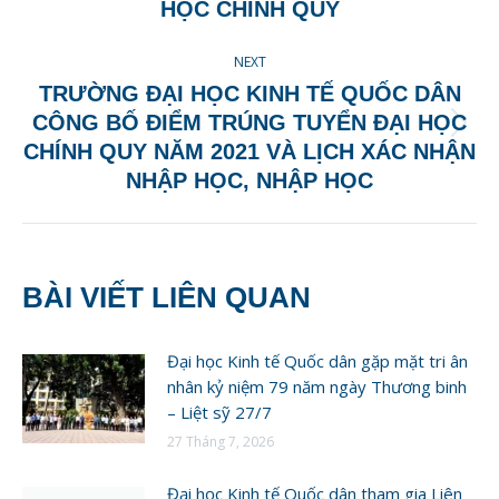
HỌC CHÍNH QUY
NEXT
TRƯỜNG ĐẠI HỌC KINH TẾ QUỐC DÂN
CÔNG BỐ ĐIỂM TRÚNG TUYỂN ĐẠI HỌC
Next
CHÍNH QUY NĂM 2021 VÀ LỊCH XÁC NHẬN
post:
NHẬP HỌC, NHẬP HỌC
BÀI VIẾT LIÊN QUAN
Đại học Kinh tế Quốc dân gặp mặt tri ân
nhân kỷ niệm 79 năm ngày Thương binh
– Liệt sỹ 27/7
27 Tháng 7, 2026
Đại học Kinh tế Quốc dân tham gia Liên