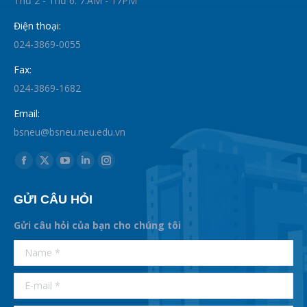
Thứ 2 - Thứ 6: 7:AM - 17PM
Điện thoại:
024-3869-0055
Fax:
024-3869-1682
Email:
bsneu@bsneu.neu.edu.vn
Find us on:
Facebook
X
YouTube
Linkedin
Instagram
page
page
page
page
page
GỬI CÂU HỎI
opens
opens
opens
opens
opens
in
in
in
in
in
Gửi câu hỏi của bạn cho chúng tôi
new
new
new
new
new
supertotobet
Name *
betist
window
window
window
window
window
E-mail *