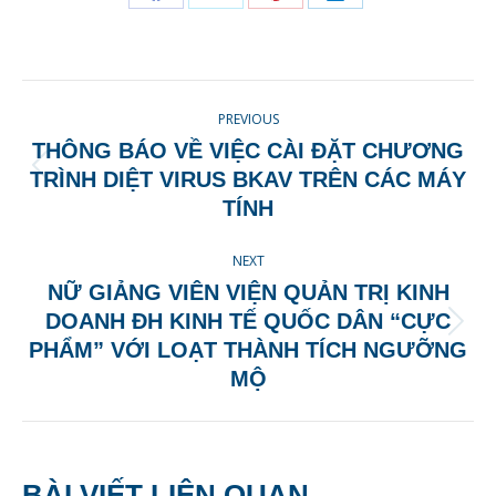
Share
Share
Share
Share
on
on
on
on
Facebook
X
Pinterest
LinkedIn
POST
PREVIOUS
NAVIGATION
THÔNG BÁO VỀ VIỆC CÀI ĐẶT CHƯƠNG
Previous
TRÌNH DIỆT VIRUS BKAV TRÊN CÁC MÁY
post:
TÍNH
NEXT
NỮ GIẢNG VIÊN VIỆN QUẢN TRỊ KINH
DOANH ĐH KINH TẾ QUỐC DÂN “CỰC
Next
PHẨM” VỚI LOẠT THÀNH TÍCH NGƯỠNG
post:
MỘ
BÀI VIẾT LIÊN QUAN