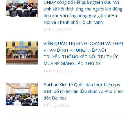
UNDP công bố kết quả nghiên cứu “An
sinh xã hội thích ứng cho người lao động
tiếp xúc với nắng nóng gay gắt tại Hà
Nội và Thành phố Hồ Chí Minh”
18 Tháng 6, 2026
VIỆN QUẢN TRỊ KINH DOANH VÀ THPT
PHAN ĐÌNH PHÙNG: TIẾP NỐI
TRUYỀN THỐNG KẾT NỐI TRI THỨC
MÙA BẾ GIẢNG LẦN THỨ 53
14 Tháng 6, 2026
Đại học Kinh tế Quốc dân thực hiện quy
trình bổ nhiệm lần đầu chức vụ Phó Giám
đốc Đại học
9 Tháng 6, 2026