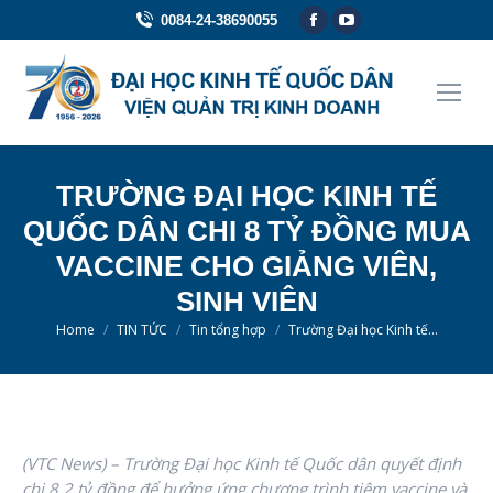
Facebook
YouTube
0084-24-38690055
page
page
opens
opens
in
in
new
new
window
window
TRƯỜNG ĐẠI HỌC KINH TẾ
QUỐC DÂN CHI 8 TỶ ĐỒNG MUA
VACCINE CHO GIẢNG VIÊN,
SINH VIÊN
You are here:
Home
TIN TỨC
Tin tổng hợp
Trường Đại học Kinh tế…
(VTC News) – Trường
Đại học Kinh tế Quốc dân quyết định
chi 8,2 tỷ đồng để hưởng ứng chương trình tiêm vaccine và