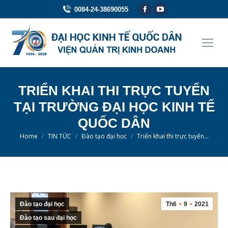
Facebook
YouTube
0084-24-38690055
page
page
opens
opens
in
in
new
new
window
window
TRIỂN KHAI THI TRỰC TUYẾN
TẠI TRƯỜNG ĐẠI HỌC KINH TẾ
QUỐC DÂN
You are here:
Home
TIN TỨC
Đào tạo đại học
Triển khai thi trực tuyến…
Đào tạo đại học
Th6
9
2021
Đào tạo sau đại học