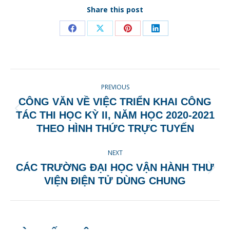
Share this post
Share
Share
Share
Share
on
on
on
on
Facebook
X
Pinterest
LinkedIn
POST
PREVIOUS
NAVIGATION
CÔNG VĂN VỀ VIỆC TRIỂN KHAI CÔNG
Previous
TÁC THI HỌC KỲ II, NĂM HỌC 2020-2021
post:
THEO HÌNH THỨC TRỰC TUYẾN
NEXT
CÁC TRƯỜNG ĐẠI HỌC VẬN HÀNH THƯ
Next
VIỆN ĐIỆN TỬ DÙNG CHUNG
post: