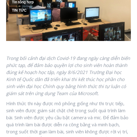
Tin tổng hợp
TIN TỨC
Trong bối cảnh đại dịch Covid-19 đang ngày càng diễn biến
phức tạp, để đảm bảo quyền lợi cho sinh viên hoàn thành
đúng kế hoạch học tập, ngày 8/6/2021 Trường Đại học
Kinh tế Quốc dân đã triển khai thi kết thúc học phần cho
sinh viên đại học Chính quy bằng hình thức thi tự luận có
giám sát trên ứng dụng Team của Microsoft.
Hình thức thi này được mô phỏng giống như thi trực tiếp,
sinh viên được giám sát chặt chẽ trong suốt quá trình làm
bài. Sinh viên được yêu cầu bật camera và mic. Để đảm bảo
quá trình làm bài được diễn ra công bằng và minh bạch,
trong suốt thời gian làm bài, sinh viên không được rời vị trí,