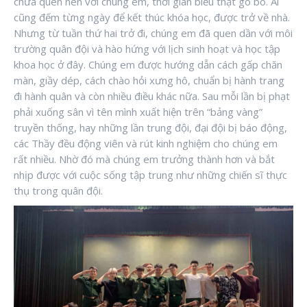
chưa quen nên với chúng em, thời gian biểu thật gò bó. Ai
cũng đếm từng ngày để kết thúc khóa học, được trở về nhà.
Nhưng từ tuần thứ hai trở đi, chúng em đã quen dần với môi
trường quân đội và hào hứng với lịch sinh hoạt và học tập
khoa học ở đây. Chúng em được hướng dẫn cách gấp chăn
màn, giầy dép, cách chào hỏi xưng hô, chuẩn bị hành trang
đi hành quân và còn nhiều điều khác nữa. Sau mỗi lần bị phạt
phải xuống sân vì tên mình xuất hiện trên “bảng vàng”
truyền thống, hay những lần trung đội, đại đội bị báo động,
các Thầy đều động viên và rút kinh nghiệm cho chúng em
rất nhiều. Nhờ đó mà chúng em trưởng thành hơn và bắt
nhịp được với cuộc sống tập trung như những chiến sĩ thực
thụ trong quân đội.