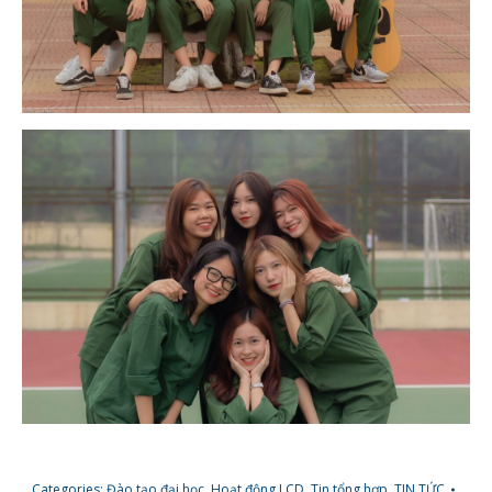
Categories:
Đào tạo đại học
,
Hoạt động LCD
,
Tin tổng hợp
,
TIN TỨC