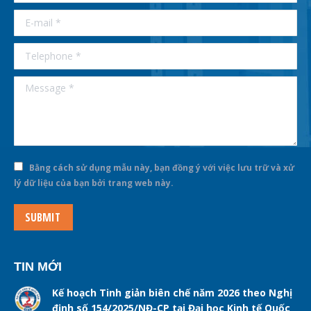
E-mail *
Telephone *
Message *
Bằng cách sử dụng mẫu này, bạn đồng ý với việc lưu trữ và xử
lý dữ liệu của bạn bởi trang web này.
SUBMIT
TIN MỚI
Kế hoạch Tinh giản biên chế năm 2026 theo Nghị
định số 154/2025/NĐ-CP tại Đại học Kinh tế Quốc