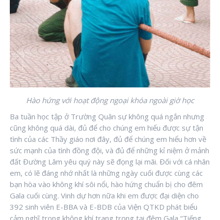
Hào hứng với hoạt động ngoại khóa ngoài giờ học
Ba tuần học tập ở Trường Quân sự không quá ngắn nhưng
cũng không quá dài, đủ để cho chúng em hiểu được sự tận
tình của các Thầy giáo nơi đây, đủ để chúng em hiểu hơn về
sức mạnh của tình đồng đội, và đủ để những kỉ niệm ở mảnh
đất Đường Lâm yêu quý này sẽ đọng lại mãi. Đối với cá nhân
em, có lẽ đáng nhớ nhất là những ngày cuối được cùng các
bạn hòa vào không khí sôi nổi, hào hứng chuẩn bị cho đêm
Gala cuối cùng. Vinh dự hơn nữa khi em được đại diện cho
392 sinh viên E-BBA và E-BDB của Viện QTKD phát biểu
cảm nghĩ trong không khí trang trọng tại đêm Gala “Tiếng