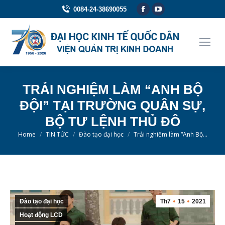
Facebook
YouTube
0084-24-38690055
page
page
opens
opens
in
in
new
new
window
window
TRẢI NGHIỆM LÀM “ANH BỘ
ĐỘI” TẠI TRƯỜNG QUÂN SỰ,
BỘ TƯ LỆNH THỦ ĐÔ
You are here:
Home
TIN TỨC
Đào tạo đại học
Trải nghiệm làm “Anh Bộ…
Đào tạo đại học
Th7
15
2021
Hoạt động LCD