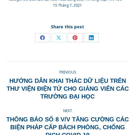
15 Tháng 7, 2021
Share this post
Share
Share
Share
Share
on
on
on
on
Facebook
X
Pinterest
LinkedIn
POST
PREVIOUS
NAVIGATION
HƯỚNG DẪN KHAI THÁC DỮ LIỆU TRÊN
Previous
THƯ VIỆN ĐIỆN TỬ CHO GIẢNG VIÊN CÁC
post:
TRƯỜNG ĐẠI HỌC
NEXT
THÔNG BÁO SỐ 8 V/V TĂNG CƯỜNG CÁC
Next
BIỆN PHÁP CẤP BÁCH PHÒNG, CHỐNG
post:
DỊCH COVID-19