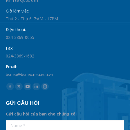
Kinh tế Quốc dân
Giờ làm việc:
Thứ 2 - Thứ 6: 7:AM - 17PM
Điện thoại:
024-3869-0055
Fax:
024-3869-1682
Email:
bsneu@bsneu.neu.edu.vn
Find us on:
Facebook
X
YouTube
Linkedin
Instagram
page
page
page
page
page
GỬI CÂU HỎI
opens
opens
opens
opens
opens
in
in
in
in
in
Gửi câu hỏi của bạn cho chúng tôi
new
new
new
new
new
supertotobet
Name *
betist
window
window
window
window
window