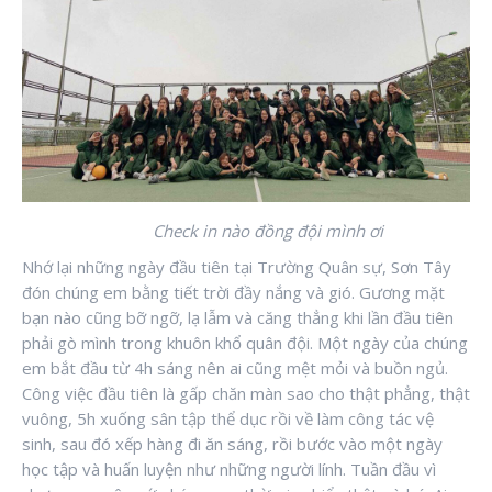
Check in nào đồng đội mình ơi
Nhớ lại những ngày đầu tiên tại Trường Quân sự, Sơn Tây
đón chúng em bằng tiết trời đầy nắng và gió. Gương mặt
bạn nào cũng bỡ ngỡ, lạ lẫm và căng thẳng khi lần đầu tiên
phải gò mình trong khuôn khổ quân đội. Một ngày của chúng
em bắt đầu từ 4h sáng nên ai cũng mệt mỏi và buồn ngủ.
Công việc đầu tiên là gấp chăn màn sao cho thật phẳng, thật
vuông, 5h xuống sân tập thể dục rồi về làm công tác vệ
sinh, sau đó xếp hàng đi ăn sáng, rồi bước vào một ngày
học tập và huấn luyện như những người lính. Tuần đầu vì