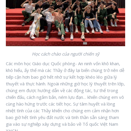
Học cách chào của người chiến sỹ
Các môn học Giáo dục Quốc phòng- An ninh vốn khô khan,
khó hiểu, ấy thế mà các Thầy ở đây lại biến chúng trở nên dễ
tiếp cận hơn bao giờ hết nhờ sự kết hợp khéo léo giữa lý
thuyết và thực hành. Ngoài những giờ học lý thuyết trên lớp,
chúng em được hướng dẫn về các động tác, tư thế trong
chiến đấu, cách ngắm bắn, ném lựu đạn… khiến chúng em vô
cùng hào hứng trước các tiết học. Sự tâm huyết và lòng
nhiệt tình của các Thầy khiến cho chúng em cảm nhận hơn
bao giờ hết tình yêu đất nước và tinh thần sẵn sàng tham
gia vào sự nghiệp xây dựng và bảo về Tổ quốc Việt Nam
XHCN.