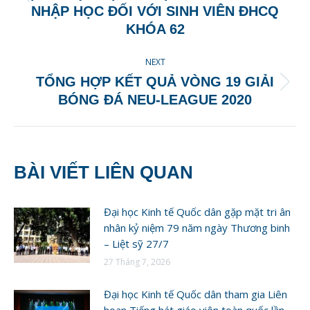
NHẬP HỌC ĐỐI VỚI SINH VIÊN ĐHCQ
post:
KHÓA 62
NEXT
TỔNG HỢP KẾT QUẢ VÒNG 19 GIẢI
Next
BÓNG ĐÁ NEU-LEAGUE 2020
post:
BÀI VIẾT LIÊN QUAN
Đại học Kinh tế Quốc dân gặp mặt tri ân
nhân kỷ niệm 79 năm ngày Thương binh
– Liệt sỹ 27/7
27 Tháng 7, 2026
Đại học Kinh tế Quốc dân tham gia Liên
hoan Tiếng hát giáo viên toàn quốc lần