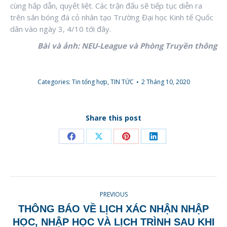
cùng hấp dẫn, quyết liệt. Các trận đấu sẽ tiếp tục diễn ra
trên sân bóng đá cỏ nhân tạo Trường Đại học Kinh tế Quốc
dân vào ngày 3, 4/10 tới đây.
Bài và ảnh:
NEU-League
và Phòng Truyền thông
Categories:
Tin tổng hợp
,
TIN TỨC
2 Tháng 10, 2020
Share this post
Share
Share
Share
Share
on
on
on
on
Facebook
X
Pinterest
LinkedIn
POST
PREVIOUS
NAVIGATION
THÔNG BÁO VỀ LỊCH XÁC NHẬN NHẬP
HỌC, NHẬP HỌC VÀ LỊCH TRÌNH SAU KHI
Previous