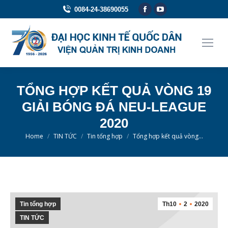
Facebook
YouTube
0084-24-38690055
page
page
opens
opens
in
in
new
new
window
window
TỔNG HỢP KẾT QUẢ VÒNG 19
GIẢI BÓNG ĐÁ NEU-LEAGUE
2020
You are here:
Home
TIN TỨC
Tin tổng hợp
Tổng hợp kết quả vòng…
Tin tổng hợp
Th10
2
2020
TIN TỨC