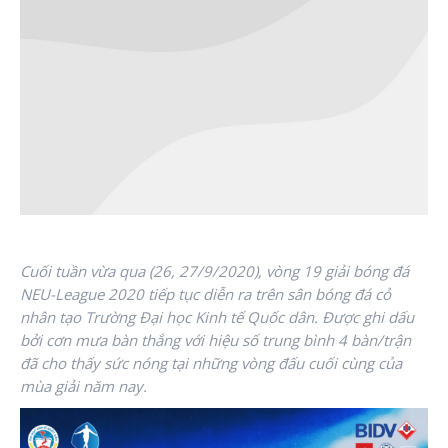
Cuối tuần vừa qua (26, 27/9/2020), vòng 19 giải bóng đá
NEU-League 2020 tiếp tục diễn ra trên sân bóng đá cỏ
nhân tạo Trường Đại học Kinh tế Quốc dân. Được ghi dấu
bởi cơn mưa bàn thắng với hiệu số trung bình 4 bàn/trận
đã cho thấy sức nóng tại những vòng đấu cuối cùng của
mùa giải năm nay.