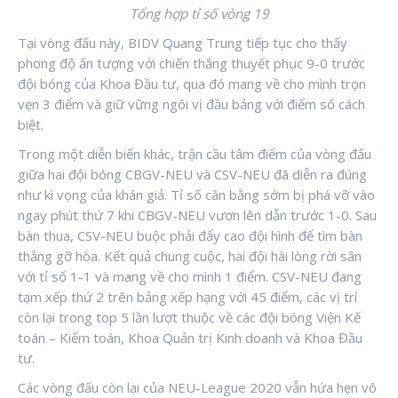
Tổng hợp tỉ số vòng 19
Tại vòng đấu này, BIDV Quang Trung tiếp tục cho thấy
phong độ ấn tượng với chiến thắng thuyết phục 9-0 trước
đội bóng của Khoa Đầu tư, qua đó mang về cho mình trọn
vẹn 3 điểm và giữ vững ngôi vị đầu bảng với điểm số cách
biệt.
Trong một diễn biến khác, trận cầu tâm điểm của vòng đấu
giữa hai đội bóng CBGV-NEU và CSV-NEU đã diễn ra đúng
như kì vọng của khán giả. Tỉ số cân bằng sớm bị phá vỡ vào
ngay phút thứ 7 khi CBGV-NEU vươn lên dẫn trước 1-0. Sau
bàn thua, CSV-NEU buộc phải đẩy cao đội hình để tìm bàn
thắng gỡ hòa. Kết quả chung cuộc, hai đội hài lòng rời sân
với tỉ số 1-1 và mang về cho mình 1 điểm. CSV-NEU đang
tạm xếp thứ 2 trên bảng xếp hạng với 45 điểm, các vị trí
còn lại trong top 5 lần lượt thuộc về các đội bóng Viện Kế
toán – Kiểm toán, Khoa Quản trị Kinh doanh và Khoa Đầu
tư.
Các vòng đấu còn lại của NEU-League 2020 vẫn hứa hẹn vô