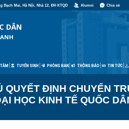
g Bạch Mai, Hà Nội, Nhà 12, ĐH KTQD
Alumni
Chia sẻ
 TÂM
TUYỂN SINH
PHÒNG BAN
THÔNG BÁO
TIN TỨC
ỐC DÂN
OANH
 TÂM
TUYỂN SINH
PHÒNG BAN
THÔNG BÁO
TIN TỨC
 QUYẾT ĐỊNH CHUYỂN TR
ẠI HỌC KINH TẾ QUỐC DÂ