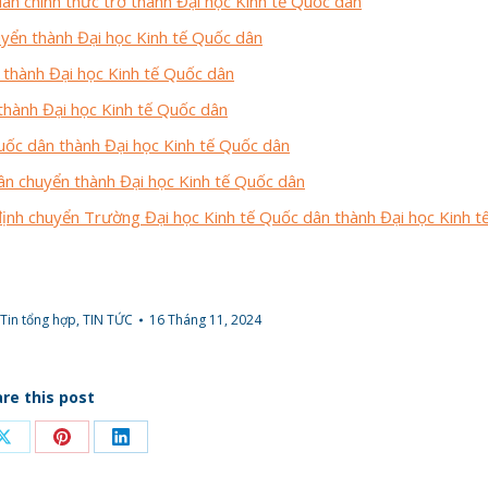
ân chính thức trở thành Đại học Kinh tế Quốc dân
yển thành Đại học Kinh tế Quốc dân
thành Đại học Kinh tế Quốc dân
thành Đại học Kinh tế Quốc dân
uốc dân thành Đại học Kinh tế Quốc dân
ân chuyển thành Đại học Kinh tế Quốc dân
ịnh chuyển Trường Đại học Kinh tế Quốc dân thành Đại học Kinh t
Tin tổng hợp
,
TIN TỨC
16 Tháng 11, 2024
re this post
Share
Share
Share
on
on
on