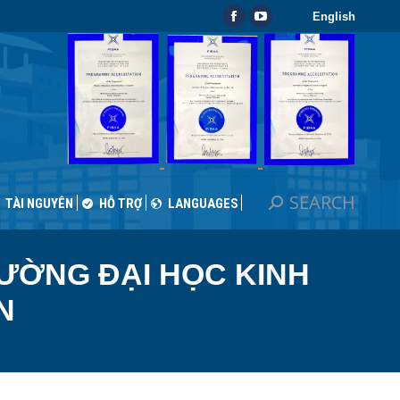
English
SEARCH
Search:
Facebook
YouTube
TÀI NGUYÊN
HỖ TRỢ
LANGUAGES
page
page
opens
opens
in
in
new
new
window
window
SEARCH
Search:
TÀI NGUYÊN
HỖ TRỢ
LANGUAGES
ƯỜNG ĐẠI HỌC KINH
N