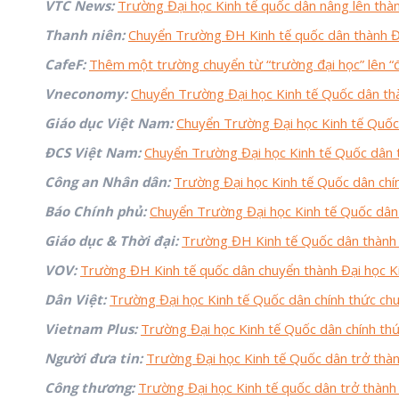
VTC News:
Trường Đại học Kinh tế quốc dân nâng lên thàn
Thanh niên:
Chuyển Trường ĐH Kinh tế quốc dân thành Đ
CafeF:
Thêm một trường chuyển từ “trường đại học” lên “đ
Vneconomy:
Chuyển Trường Đại học Kinh tế Quốc dân th
Giáo dục Việt Nam:
Chuyển Trường Đại học Kinh tế Quốc
ĐCS Việt Nam:
Chuyển Trường Đại học Kinh tế Quốc dân 
Công an Nhân dân:
Trường Đại học Kinh tế Quốc dân chí
Báo Chính phủ:
Chuyển Trường Đại học Kinh tế Quốc dân 
Giáo dục & Thời đại:
Trường ĐH Kinh tế Quốc dân thành 
VOV:
Trường ĐH Kinh tế quốc dân chuyển thành Đại học K
Dân Việt:
Trường Đại học Kinh tế Quốc dân chính thức chuy
Vietnam Plus:
Trường Đại học Kinh tế Quốc dân chính th
Người đưa tin:
Trường Đại học Kinh tế Quốc dân trở thàn
Công thương:
Trường Đại học Kinh tế quốc dân trở thành