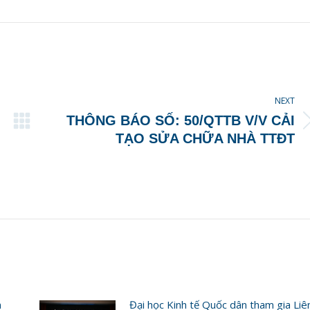
ook
X
Pinterest
LinkedIn
NEXT
THÔNG BÁO SỐ: 50/QTTB V/V CẢI
Next
TẠO SỬA CHỮA NHÀ TTĐT
post:
n
Đại học Kinh tế Quốc dân tham gia Liê