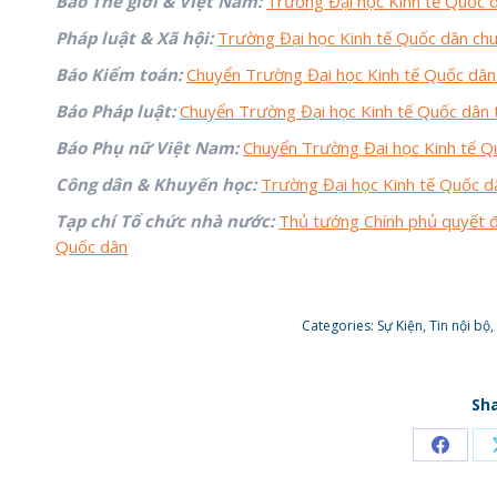
Báo Thế giới & Việt Nam:
Trường Đại học Kinh tế Quốc d
Pháp luật & Xã hội:
Trường Đại học Kinh tế Quốc dân chu
Báo Kiểm toán:
Chuyển Trường Đại học Kinh tế Quốc dân 
Báo Pháp luật:
Chuyển Trường Đại học Kinh tế Quốc dân 
Báo Phụ nữ Việt Nam:
Chuyển Trường Đại học Kinh tế Q
Công dân & Khuyến học:
Trường Đại học Kinh tế Quốc d
Tạp chí Tổ chức nhà nước
:
Thủ tướng Chính phủ quyết đ
Quốc dân
Categories:
Sự Kiện
,
Tin nội bộ
,
Sha
Share
on