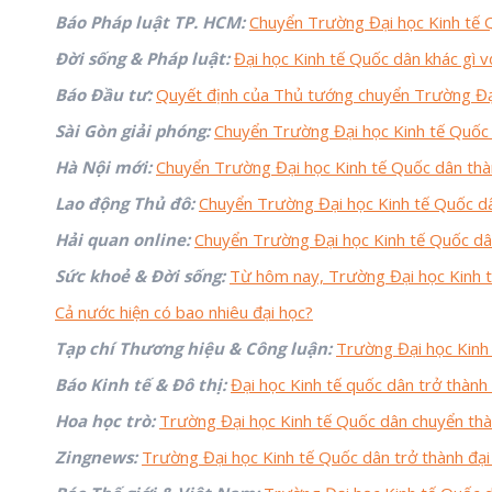
Báo Pháp luật TP. HCM:
Chuyển Trường Đại học Kinh tế 
Đời sống & Pháp luật:
Đại học Kinh tế Quốc dân khác gì 
Báo Đầu tư:
Quyết định của Thủ tướng chuyển Trường Đại
Sài Gòn giải phóng:
Chuyển Trường Đại học Kinh tế Quốc 
Hà Nội mới:
Chuyển Trường Đại học Kinh tế Quốc dân thà
Lao động Thủ đô:
Chuyển Trường Đại học Kinh tế Quốc dâ
Hải quan online:
Chuyển Trường Đại học Kinh tế Quốc dâ
Sức khoẻ & Đời sống:
Từ hôm nay, Trường Đại học Kinh t
Cả nước hiện có bao nhiêu đại học?
Tạp chí Thương hiệu & Công luận:
Trường Đại học Kinh 
Báo Kinh tế & Đô thị:
Đại học Kinh tế quốc dân trở thành
Hoa học trò:
Trường Đại học Kinh tế Quốc dân chuyển thàn
Zingnews:
Trường Đại học Kinh tế Quốc dân trở thành đại