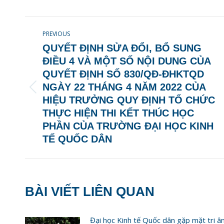
Faceb
POST
PREVIOUS
NAVIGATION
QUYẾT ĐỊNH SỬA ĐỔI, BỔ SUNG
ĐIỀU 4 VÀ MỘT SỐ NỘI DUNG CỦA
QUYẾT ĐỊNH SỐ 830/QĐ-ĐHKTQD
NGÀY 22 THÁNG 4 NĂM 2022 CỦA
Previous
HIỆU TRƯỞNG QUY ĐỊNH TỔ CHỨC
post:
THỰC HIỆN THI KẾT THÚC HỌC
PHẦN CỦA TRƯỜNG ĐẠI HỌC KINH
TẾ QUỐC DÂN
BÀI VIẾT LIÊN QUAN
Đại học Kinh tế Quốc dân gặp mặt tri â