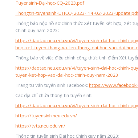
Tuyensinh-Đại-học-CQ-2023.pdf
Thongtin-tuyensinh-DHCQ-2023- 14-02-2023-update.pd
Thông báo nộp hồ sơ chính thức Xét tuyển kết hợp, Xét tuy
Chính quy năm 2023:
https://daotao.neu.edu.vn/vi/tuyen-sinh-dai-hoc-chinh-q
hop-xet-tuyen-thang-va-lien-thong-dai-hoc-vao-dai-hoc
Thông báo về việc điều chỉnh công thức tinh điểm Xét tuy
https://daotao.neu.edu.vn/vi/tuyen-sinh-dai-hoc-chinh-q
tuyen-ket-hop-vao-dai-hoc-chinh-quy-nam-2023
Trang tư vấn tuyển sinh Facebook:
https://www.facebook
Các địa chỉ chứa thông tin tuyển sinh:
https://daotao.neu.edu.vn/vi/tuyen-sinh-dai-hoc-chinh-q
https://tuyensinh.neu.edu.vn/
https://tvts.neu.edu.vn/
Thông tin tuyển sinh Đại học Chính quy năm 2023: