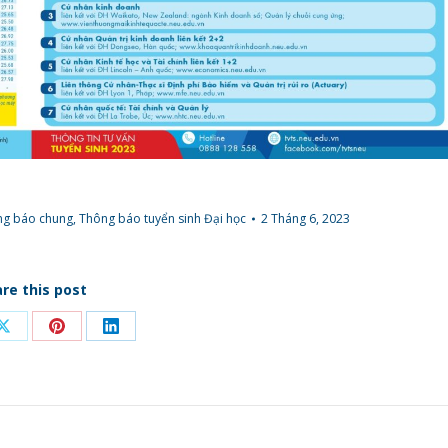
ng báo chung
,
Thông báo tuyển sinh Đại học
2 Tháng 6, 2023
re this post
Share
Share
Share
on
on
on
ook
X
Pinterest
LinkedIn