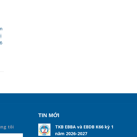
ện
ị
26
TIN MỚI
úng tôi
TKB EBBA và EBDB K66 kỳ 1
năm 2026-2027