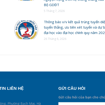
Bộ GDĐT
5 Tháng 7, 2026
Thông báo v/v kết quả trúng tuyển di
tuyển thẳng, ưu tiên xét tuyển và dự b
T
đại học vào đại học chính quy năm 20
26 Tháng 6, 2026
IN LIÊN HỆ
GỬI CÂU HỎI
Gửi câu hỏi của bạn cho ch
supertotobet
hóng, Phường Bạch Mai, Hà
Name *