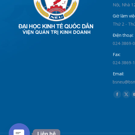
Nội, Nhà 12
Giờ làm việ
Thứ 2 - Th
Điện thoại:
024-3869-
Fax:
024-3869-
Email:
bsneu@bsne
Find us on:
Faceboo
X
page
pag
opens
ope
in
in
new
new
Liên hệ