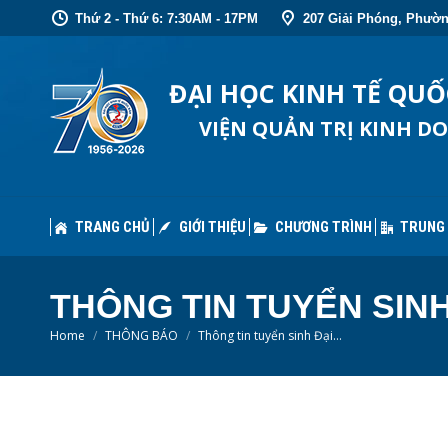
Thứ 2 - Thứ 6: 7:30AM - 17PM
207 Giải Phóng, Phườn
TRANG CHỦ
GIỚI THIỆU
CHƯƠNG TRÌNH
TRUNG
ĐẠI HỌC KINH TẾ QU
VIỆN QUẢN TRỊ KINH D
TRANG CHỦ
GIỚI THIỆU
CHƯƠNG TRÌNH
TRUNG
THÔNG TIN TUYỂN SINH
You are here:
Home
THÔNG BÁO
Thông tin tuyển sinh Đại…