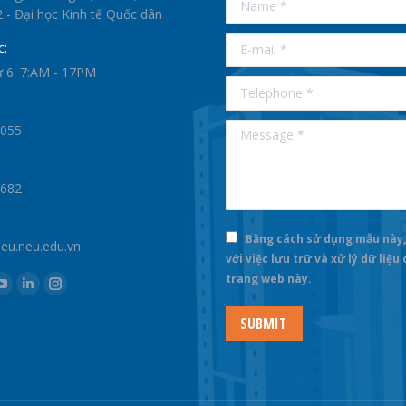
betist
 - Đại học Kinh tế Quốc dân
E-mail *
c:
ứ 6: 7:AM - 17PM
Telephone *
Message *
0055
1682
Bằng cách sử dụng mẫu này,
u.neu.edu.vn
với việc lưu trữ và xử lý dữ liệu
trang web này.
k
YouTube
Linkedin
Instagram
e
page
page
page
SUBMIT
ns
opens
opens
opens
in
in
in
new
new
new