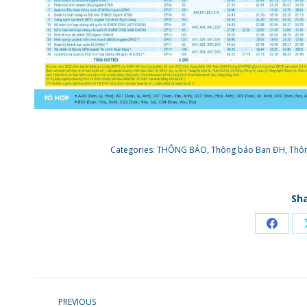
Categories:
THÔNG BÁO
,
Thông báo Ban ĐH
,
Thô
Sha
Share
on
Faceb
POST
PREVIOUS