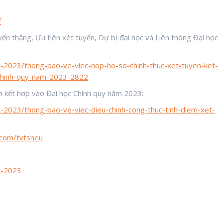
f
ển thẳng, Ưu tiên xét tuyển, Dự bị đại học và Liên thông Đại học
uy-2023/thong-bao-ve-viec-nop-ho-so-chinh-thuc-xet-tuyen-ket-
-chinh-quy-nam-2023-2822
ển kết hợp vào Đại học Chính quy năm 2023:
uy-2023/thong-bao-ve-viec-dieu-chinh-cong-thuc-tinh-diem-xet-
.com/tvtsneu
uy-2023