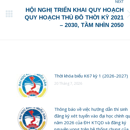
NEXT
HỘI NGHỊ TRIỂN KHAI QUY HOẠCH
Next
QUY HOẠCH THỦ ĐÔ THỜI KỲ 2021
post:
– 2030, TẦM NHÌN 2050
Thời khóa biểu K67 kỳ 1 (2026-2027)
20 Tháng 7, 2026
Thông báo về việc hướng dẫn thí sinh
đăng ký xét tuyển vào đại học chính q
năm 2026 của ĐH KTQD và đăng ký
nguyện vọng trên hệ thống chung của