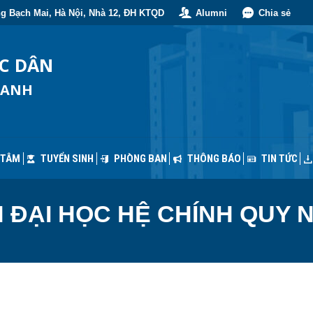
g Bạch Mai, Hà Nội, Nhà 12, ĐH KTQD
Alumni
Chia sẻ
 TÂM
TUYỂN SINH
PHÒNG BAN
THÔNG BÁO
TIN TỨC
ỐC DÂN
OANH
 TÂM
TUYỂN SINH
PHÒNG BAN
THÔNG BÁO
TIN TỨC
 ĐẠI HỌC HỆ CHÍNH QUY 