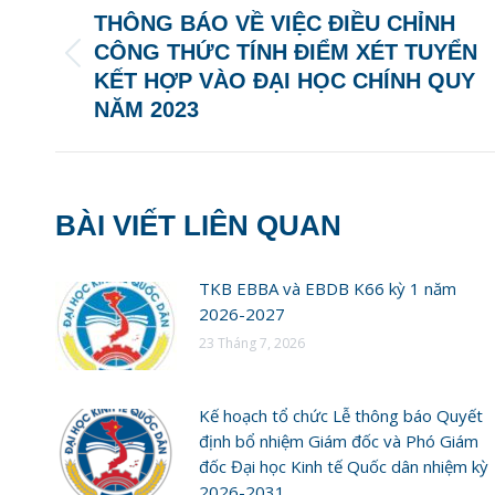
NAVIGATION
THÔNG BÁO VỀ VIỆC ĐIỀU CHỈNH
CÔNG THỨC TÍNH ĐIỂM XÉT TUYỂN
Previous
KẾT HỢP VÀO ĐẠI HỌC CHÍNH QUY
post:
NĂM 2023
BÀI VIẾT LIÊN QUAN
TKB EBBA và EBDB K66 kỳ 1 năm
2026-2027
23 Tháng 7, 2026
Kế hoạch tổ chức Lễ thông báo Quyết
định bổ nhiệm Giám đốc và Phó Giám
đốc Đại học Kinh tế Quốc dân nhiệm kỳ
2026-2031