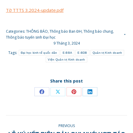
Tờ TTTS 3.2024-update.pdf
Categories:
THÔNG BÁO
,
Thông báo Ban ĐH
,
Thông báo chung
,
Thông báo tuyển sinh Đại học
9 Tháng 3, 2024
Tags:
Đại học kinh tế quốc dân
E-BBA
E-BDB
Quản trị Kinh doanh
Viện Quản trị Kinh doanh
Share this post
Share
Share
Share
Share
on
on
on
on
Facebook
X
Pinterest
LinkedIn
POST
PREVIOUS
NAVIGATION