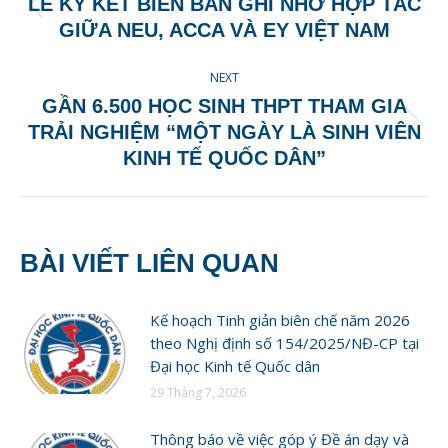
LỄ KÝ KẾT BIÊN BẢN GHI NHỚ HỢP TÁC
Previous
GIỮA NEU, ACCA VÀ EY VIỆT NAM
post:
NEXT
GẦN 6.500 HỌC SINH THPT THAM GIA
Next
TRẢI NGHIỆM “MỘT NGÀY LÀ SINH VIÊN
post:
KINH TẾ QUỐC DÂN”
BÀI VIẾT LIÊN QUAN
Kế hoạch Tinh giản biên chế năm 2026
theo Nghị định số 154/2025/NĐ-CP tại
Đại học Kinh tế Quốc dân
29 Tháng 7, 2026
Thông báo về việc góp ý Đề án dạy và