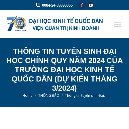
Facebook
YouTube
0084-24-38690055
page
page
opens
opens
in
in
new
new
window
window
THÔNG TIN TUYỂN SINH ĐẠI
HỌC CHÍNH QUY NĂM 2024 CỦA
TRƯỜNG ĐẠI HỌC KINH TẾ
QUỐC DÂN (DỰ KIẾN THÁNG
3/2024)
You are here:
Home
THÔNG BÁO
Thông tin tuyển sinh Đại…