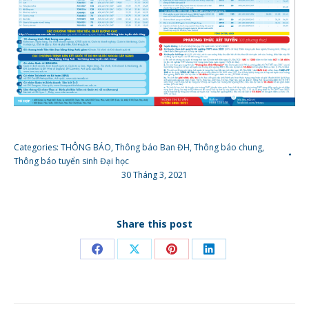
Categories:
THÔNG BÁO
,
Thông báo Ban ĐH
,
Thông báo chung
,
Thông báo tuyển sinh Đại học
30 Tháng 3, 2021
Share this post
Share
Share
Share
Share
on
on
on
on
Facebook
X
Pinterest
LinkedIn