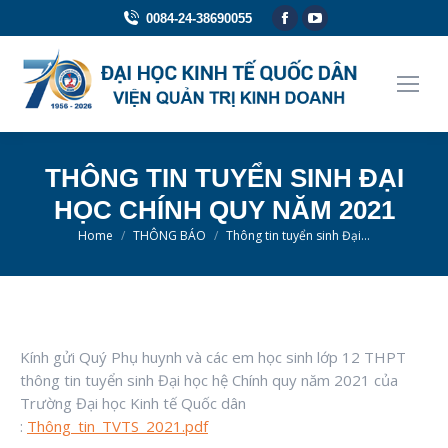
Facebook
YouTube
0084-24-38690055
page
page
opens
opens
in
in
new
new
window
window
THÔNG TIN TUYỂN SINH ĐẠI
HỌC CHÍNH QUY NĂM 2021
You are here:
Home
THÔNG BÁO
Thông tin tuyển sinh Đại…
Kính gửi Quý Phụ huynh và các em học sinh lớp 12 THPT
thông tin tuyển sinh Đại học hệ Chính quy năm 2021 của
Trường Đại học Kinh tế Quốc dân
:
Thông_tin_TVTS_2021.pdf