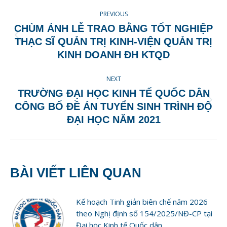
POST
PREVIOUS
NAVIGATION
CHÙM ẢNH LỄ TRAO BẰNG TỐT NGHIỆP
Previous
THẠC SĨ QUẢN TRỊ KINH-VIỆN QUẢN TRỊ
post:
KINH DOANH ĐH KTQD
NEXT
TRƯỜNG ĐẠI HỌC KINH TẾ QUỐC DÂN
Next
CÔNG BỐ ĐỀ ÁN TUYỂN SINH TRÌNH ĐỘ
post:
ĐẠI HỌC NĂM 2021
BÀI VIẾT LIÊN QUAN
Kế hoạch Tinh giản biên chế năm 2026
theo Nghị định số 154/2025/NĐ-CP tại
Đại học Kinh tế Quốc dân