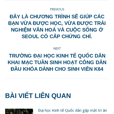
POST
PREVIOUS
NAVIGATION
ĐÂY LÀ CHƯƠNG TRÌNH SẼ GIÚP CÁC
BẠN VỪA ĐƯỢC HỌC, VỪA ĐƯỢC TRẢI
Previous
NGHIỆM VĂN HOÁ VÀ CUỘC SỐNG Ở
post:
SEOUL CÓ CÂP CHỨNG CHỈ.
NEXT
TRƯỜNG ĐẠI HỌC KINH TẾ QUỐC DÂN
Next
KHAI MẠC TUẦN SINH HOẠT CÔNG DÂN
post:
ĐẦU KHÓA DÀNH CHO SINH VIÊN K64
BÀI VIẾT LIÊN QUAN
Đại học Kinh tế Quốc dân gặp mặt tri ân