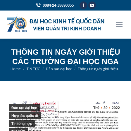
Facebook
YouTube
0084-24-38690055
page
page
opens
opens
in
in
new
new
window
window
THÔNG TIN NGÀY GIỚI THIỆU
CÁC TRƯỜNG ĐẠI HỌC NGA
You are here:
Home
TIN TỨC
Đào tạo đại học
Thông tin ngày giới thiệu…
Đào tạo đại học
Th9
30
2022
Hợp tác quốc tế
Tin tổng hợp