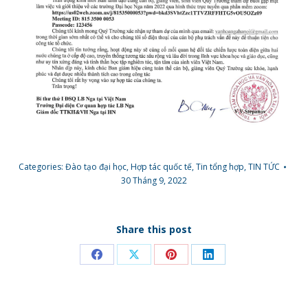
Categories:
Đào tạo đại học
,
Hợp tác quốc tế
,
Tin tổng hợp
,
TIN TỨC
30 Tháng 9, 2022
Share this post
Share
Share
Share
Share
on
on
on
on
Facebook
X
Pinterest
LinkedIn