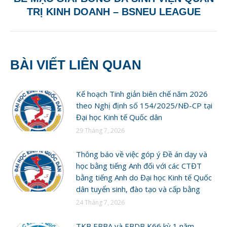
Next
TRỊ KINH DOANH – BSNEU LEAGUE
post:
BÀI VIẾT LIÊN QUAN
Kế hoạch Tinh giản biên chế năm 2026
theo Nghị định số 154/2025/NĐ-CP tại
Đại học Kinh tế Quốc dân
29 Tháng 7, 2026
Thông báo về việc góp ý Đề án dạy và
học bằng tiếng Anh đối với các CTĐT
bằng tiếng Anh do Đại học Kinh tế Quốc
dân tuyển sinh, đào tạo và cấp bằng
24 Tháng 7, 2026
TKB EBBA và EBDB K66 kỳ 1 năm