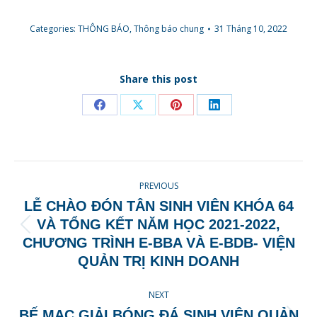
Categories:
THÔNG BÁO
,
Thông báo chung
31 Tháng 10, 2022
Share this post
Share
Share
Share
Share
on
on
on
on
Facebook
X
Pinterest
LinkedIn
POST
PREVIOUS
NAVIGATION
LỄ CHÀO ĐÓN TÂN SINH VIÊN KHÓA 64
VÀ TỔNG KẾT NĂM HỌC 2021-2022,
Previous
CHƯƠNG TRÌNH E-BBA VÀ E-BDB- VIỆN
post:
QUẢN TRỊ KINH DOANH
NEXT
BẾ MẠC GIẢI BÓNG ĐÁ SINH VIỆN QUẢN