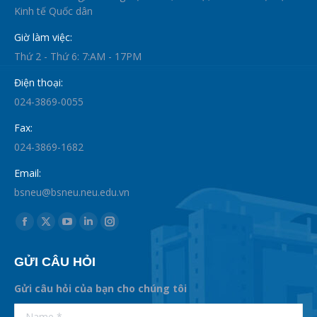
Kinh tế Quốc dân
Giờ làm việc:
Thứ 2 - Thứ 6: 7:AM - 17PM
Điện thoại:
024-3869-0055
Fax:
024-3869-1682
Email:
bsneu@bsneu.neu.edu.vn
Find us on:
Facebook
X
YouTube
Linkedin
Instagram
page
page
page
page
page
GỬI CÂU HỎI
opens
opens
opens
opens
opens
in
in
in
in
in
Gửi câu hỏi của bạn cho chúng tôi
new
new
new
new
new
supertotobet
Name *