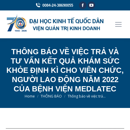
Facebook
YouTube
0084-24-38690055
page
page
opens
opens
in
in
new
new
window
window
THÔNG BÁO VỀ VIỆC TRẢ VÀ
TƯ VẤN KẾT QUẢ KHÁM SỨC
KHỎE ĐỊNH KÌ CHO VIÊN CHỨC,
NGƯỜI LAO ĐỘNG NĂM 2022
CỦA BỆNH VIỆN MEDLATEC
You are here:
Home
THÔNG BÁO
Thông báo về việc trả…