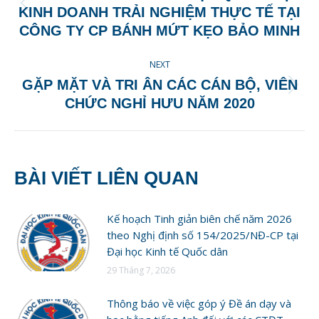
Previous
KINH DOANH TRẢI NGHIỆM THỰC TẾ TẠI
post:
CÔNG TY CP BÁNH MỨT KẸO BẢO MINH
NEXT
GẶP MẶT VÀ TRI ÂN CÁC CÁN BỘ, VIÊN
Next
CHỨC NGHỈ HƯU NĂM 2020
post:
BÀI VIẾT LIÊN QUAN
Kế hoạch Tinh giản biên chế năm 2026
theo Nghị định số 154/2025/NĐ-CP tại
Đại học Kinh tế Quốc dân
29 Tháng 7, 2026
Thông báo về việc góp ý Đề án dạy và