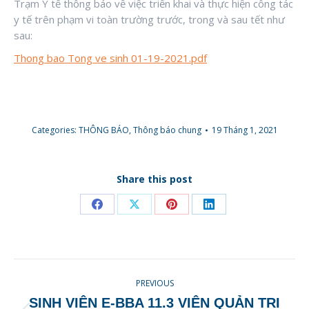
Trạm Y tế thông báo về việc triển khai và thực hiện công tác
y tế trên phạm vi toàn trường trước, trong và sau tết như
sau:
Thong bao Tong ve sinh 01-19-2021.pdf
office 2016 satın al
Categories:
THÔNG BÁO
,
Thông báo chung
19 Tháng 1, 2021
Share this post
Share
Share
Share
Share
on
on
on
on
Facebook
X
Pinterest
LinkedIn
POST
PREVIOUS
NAVIGATION
SINH VIÊN E-BBA 11.3 VIỆN QUẢN TRỊ