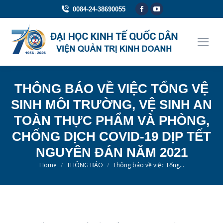
Facebook
YouTube
0084-24-38690055
page
page
opens
opens
in
in
new
new
window
window
THÔNG BÁO VỀ VIỆC TỔNG VỆ
SINH MÔI TRƯỜNG, VỆ SINH AN
TOÀN THỰC PHẨM VÀ PHÒNG,
CHỐNG DỊCH COVID-19 DỊP TẾT
NGUYÊN ĐÁN NĂM 2021
You are here:
Home
THÔNG BÁO
Thông báo về việc Tổng…