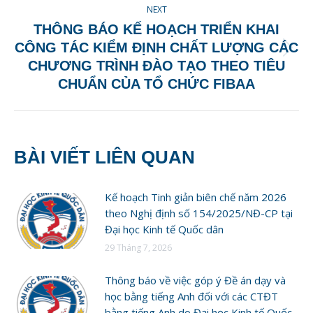
NEXT
THÔNG BÁO KẾ HOẠCH TRIỂN KHAI
CÔNG TÁC KIỂM ĐỊNH CHẤT LƯỢNG CÁC
Next
CHƯƠNG TRÌNH ĐÀO TẠO THEO TIÊU
post:
CHUẨN CỦA TỔ CHỨC FIBAA
BÀI VIẾT LIÊN QUAN
Kế hoạch Tinh giản biên chế năm 2026
theo Nghị định số 154/2025/NĐ-CP tại
Đại học Kinh tế Quốc dân
29 Tháng 7, 2026
Thông báo về việc góp ý Đề án dạy và
học bằng tiếng Anh đối với các CTĐT
bằng tiếng Anh do Đại học Kinh tế Quốc