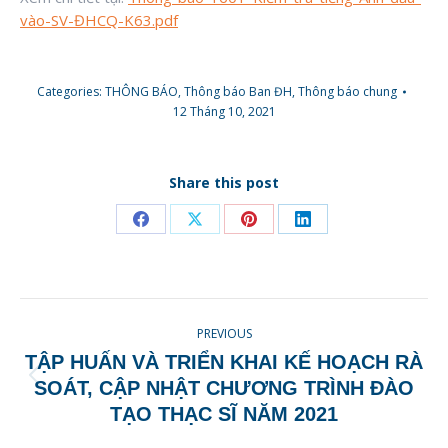
vào-SV-ĐHCQ-K63.pdf
Categories:
THÔNG BÁO
,
Thông báo Ban ĐH
,
Thông báo chung
12 Tháng 10, 2021
Share this post
Share
Share
Share
Share
on
on
on
on
Facebook
X
Pinterest
LinkedIn
POST
PREVIOUS
NAVIGATION
TẬP HUẤN VÀ TRIỂN KHAI KẾ HOẠCH RÀ
Previous
SOÁT, CẬP NHẬT CHƯƠNG TRÌNH ĐÀO
post:
TẠO THẠC SĨ NĂM 2021