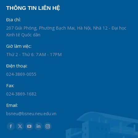
THÔNG TIN LIÊN HỆ
Địa chỉ:
207 Giải Phóng, Phường Bạch Mai, Hà Nội, Nhà 12 - Đại học
Kinh tế Quốc dân
Giờ làm việc:
Thứ 2 - Thứ 6: 7:AM - 17PM
Điện thoại:
024-3869-0055
Fax:
024-3869-1682
Email:
bsneu@bsneu.neu.edu.vn
Find us on:
Facebook
X
YouTube
Linkedin
Instagram
page
page
page
page
page