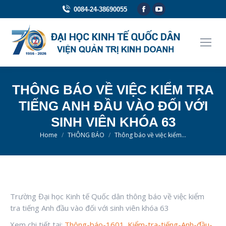
Facebook
YouTube
0084-24-38690055
page
page
opens
opens
in
in
new
new
window
window
THÔNG BÁO VỀ VIỆC KIỂM TRA
TIẾNG ANH ĐẦU VÀO ĐỐI VỚI
SINH VIÊN KHÓA 63
You are here:
Home
THÔNG BÁO
Thông báo về việc kiểm…
Trường Đại học Kinh tế Quốc dân thông báo về việc kiểm
tra tiếng Anh đầu vào đối với sinh viên khóa 63
Xem chi tiết tại:
Thông-báo-1601_Kiểm-tra-tiếng-Anh-đầu-