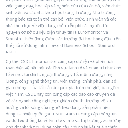
việc giảng dạy, học tập và nghiên cứu của cán bộ, viên chức,
sinh viên và các nhà khoa học trong Trường, Nhà trường
thông báo tới toàn thể cán bộ, viên chức, sinh viên và các
nhà khoa học về việc dùng thử miễn phí các nguồn tài
nguyên cơ sở dữ liệu điện tử uy tín là Euromonitor và
Statista – hiện đang được các trường đại học hàng đầu trên
thế giới sử dụng, như Havard Business School, Stanford,
RMIT….
Cụ thể, CSDL Euromonitor cung cấp dữ liệu và phân tích
toàn diện về hầu hết các lĩnh vực kinh tế và quản trị như kinh
tế vĩ mô, tài chính, ngoại thương, y tế, môi trường, năng
lượng, công nghệ thông tin, viễn thông, chính phủ, dân số,
giao thông….của tất cả các quốc gia trên thế giới, bao gồm
Việt Nam. CSDL này còn cung cấp các báo cáo chuyên đề
về các ngành công nghiệp; nghiên cứu thị trường về xu
hướng và lối sống của người tiêu dùng, sản phẩm tiêu
dùng tại nhiều quốc gia…CSDL Statista cung cấp thông tin
và dữ liệu thống kê về kinh tế vĩ mô và thị trường, xu hướng
kinh doanh và tiêu dùng toàn cầu, với nhiều kết quả nghiên