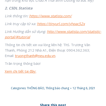
hạn trong khu vực Châu Á Thái Bình Dương và Bắc Mỹ)
2.
CSDL Statista
Link thông tin:
https://www.statista.com/
Link truy cập từ xa
:
https://tinyurl.com/yhpac52x
Link Hướng dẫn sử dụng
:
http://www.statista.com/statistic-
portal/#tutorial
Thông tin chi tiết xin vui lòng liên hệ: ThS. Trương Văn
Thanh, Phòng 212 Nhà A1, Điện thoại: 0904.362.363;
Email:
truongthanh@neu.edu.vn
.
Trân trọng thông báo!
Xem chi tiết tại đây:
Categories:
THÔNG BÁO
,
Thông báo chung
12 Tháng 6, 2021
Share this post