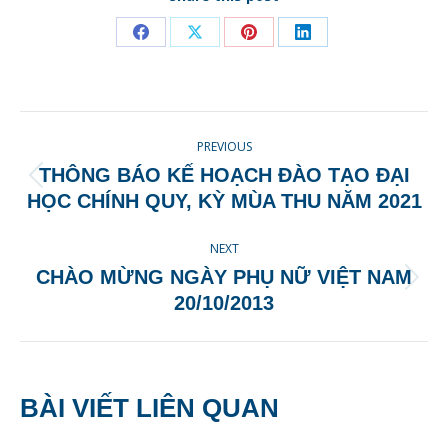
Share
Share
Share
Share
on
on
on
on
Facebook
X
Pinterest
LinkedIn
POST
PREVIOUS
NAVIGATION
THÔNG BÁO KẾ HOẠCH ĐÀO TẠO ĐẠI
Previous
HỌC CHÍNH QUY, KỲ MÙA THU NĂM 2021
post:
NEXT
CHÀO MỪNG NGÀY PHỤ NỮ VIỆT NAM
Next
20/10/2013
post:
BÀI VIẾT LIÊN QUAN