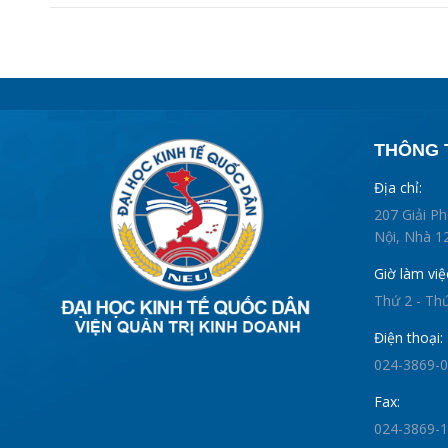
THÔNG T
Địa chỉ:
207 Giải P
Nội, Nhà 12
Giờ làm việ
Thứ 2 - Th
Điện thoại:
024-3869-
Fax:
024-3869-