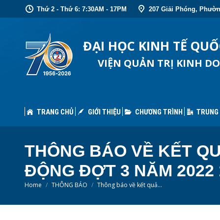
Thứ 2 - Thứ 6: 7:30AM - 17PM
207 Giải Phóng, Phườn
TRANG CHỦ
GIỚI THIỆU
CHƯƠNG TRÌNH
TRUNG
ĐẠI HỌC KINH TẾ QU
VIỆN QUẢN TRỊ KINH D
TRANG CHỦ
GIỚI THIỆU
CHƯƠNG TRÌNH
TRUNG
THÔNG BÁO VỀ KẾT QU
ĐỘNG ĐỢT 3 NĂM 2022 1
You are here:
Home
THÔNG BÁO
Thông báo về kết quả…