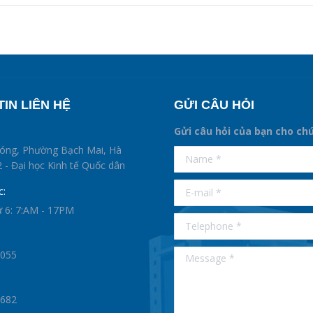
IN LIÊN HỆ
GỬI CÂU HỎI
Gửi câu hỏi của bạn cho ch
supertotobet
hóng, Phường Bạch Mai, Hà
Name *
betist
 - Đại học Kinh tế Quốc dân
E-mail *
c:
ứ 6: 7:AM - 17PM
Telephone *
Message *
0055
1682