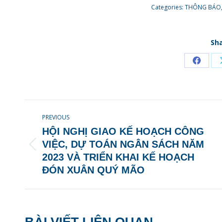
Categories:
THÔNG BÁO
Sha
Share
on
Faceb
POST
PREVIOUS
NAVIGATION
HỘI NGHỊ GIAO KẾ HOẠCH CÔNG
VIỆC, DỰ TOÁN NGÂN SÁCH NĂM
Previous
2023 VÀ TRIỂN KHAI KẾ HOẠCH
post:
ĐÓN XUÂN QUÝ MÃO
BÀI VIẾT LIÊN QUAN