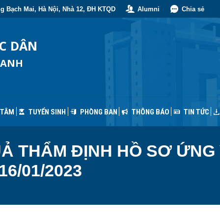
g Bạch Mai, Hà Nội, Nhà 12, ĐH KTQD
Alumni
Chia sẻ
 TÂM
TUYỂN SINH
PHÒNG BAN
THÔNG BÁO
TIN TỨC
ỐC DÂN
OANH
 TÂM
TUYỂN SINH
PHÒNG BAN
THÔNG BÁO
TIN TỨC
Ả THẨM ĐỊNH HỒ SƠ ỨNG
6/01/2023