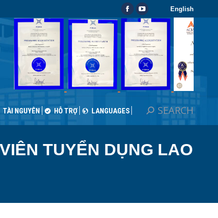
English
SEARCH
Search:
Facebook
YouTube
TÀI NGUYÊN
HỖ TRỢ
LANGUAGES
page
page
opens
opens
in
in
new
new
window
window
SEARCH
Search:
TÀI NGUYÊN
HỖ TRỢ
LANGUAGES
 VIÊN TUYỂN DỤNG LAO