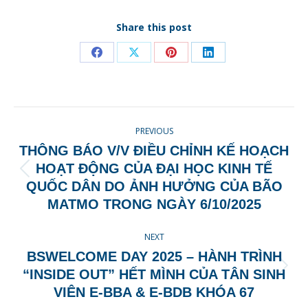
Share this post
Share
Share
Share
Share
on
on
on
on
Facebook
X
Pinterest
LinkedIn
POST
PREVIOUS
NAVIGATION
THÔNG BÁO V/V ĐIỀU CHỈNH KẾ HOẠCH
HOẠT ĐỘNG CỦA ĐẠI HỌC KINH TẾ
Previous
QUỐC DÂN DO ẢNH HƯỞNG CỦA BÃO
post:
MATMO TRONG NGÀY 6/10/2025
NEXT
BSWELCOME DAY 2025 – HÀNH TRÌNH
Next
“INSIDE OUT” HẾT MÌNH CỦA TÂN SINH
post:
VIÊN E-BBA & E-BDB KHÓA 67