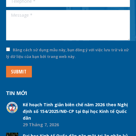
Message *
Bằng cách sử dụng mẫu này, bạn đồng ý với việc lưu trữ và xử
lý dữ liệu của bạn bởi trang web này.
SUBMIT
TIN MỚI
Kế hoạch Tinh giản biên chế năm 2026 theo Nghị
định số 154/2025/NĐ-CP tại Đại học Kinh tế Quốc
dân
29 Tháng 7, 2026
Đại học Kinh tế Quốc dân gặp mặt tri ân nhân kỷ