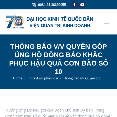
Facebook
YouTube
0084-24-38690055
page
page
opens
opens
in
in
new
new
window
window
THÔNG BÁO V/V QUYÊN GÓP
ỦNG HỘ ĐỒNG BÀO KHẮC
PHỤC HẬU QUẢ CƠN BÃO SỐ
10
You are here:
Home
Chưa được phân loại
Thông báo v/v Quyên góp…
Hưởng ứng Lời kêu gọi của Đoàn Chủ tịch Uỷ ban Trung
ương Mặt trận Tổ quốc Việt Nam về vận động ủng hộ đồng