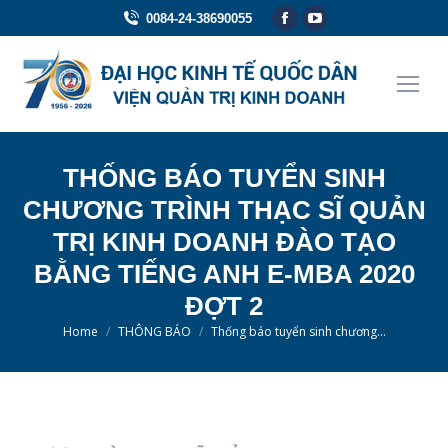
Facebook
YouTube
0084-24-38690055
page
page
opens
opens
in
in
new
new
window
window
THỐNG BÁO TUYỂN SINH
CHƯƠNG TRÌNH THẠC SĨ QUẢN
TRỊ KINH DOANH ĐÀO TẠO
BẰNG TIẾNG ANH E-MBA 2020
ĐỢT 2
You are here:
Home
THÔNG BÁO
Thống báo tuyển sinh chương…