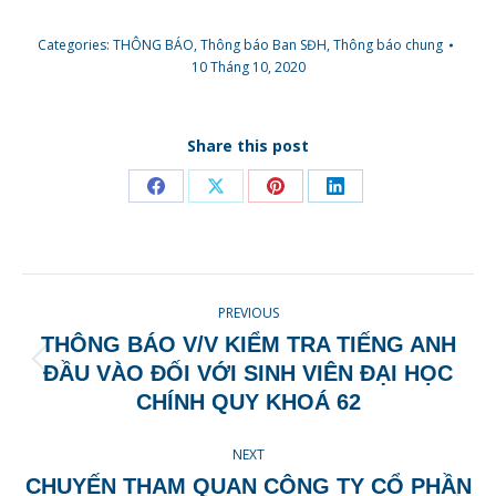
Categories:
THÔNG BÁO
,
Thông báo Ban SĐH
,
Thông báo chung
10 Tháng 10, 2020
Share this post
Share
Share
Share
Share
on
on
on
on
Facebook
X
Pinterest
LinkedIn
POST
PREVIOUS
NAVIGATION
THÔNG BÁO V/V KIỂM TRA TIẾNG ANH
Previous
ĐẦU VÀO ĐỐI VỚI SINH VIÊN ĐẠI HỌC
post:
CHÍNH QUY KHOÁ 62
NEXT
CHUYẾN THAM QUAN CÔNG TY CỔ PHẦN