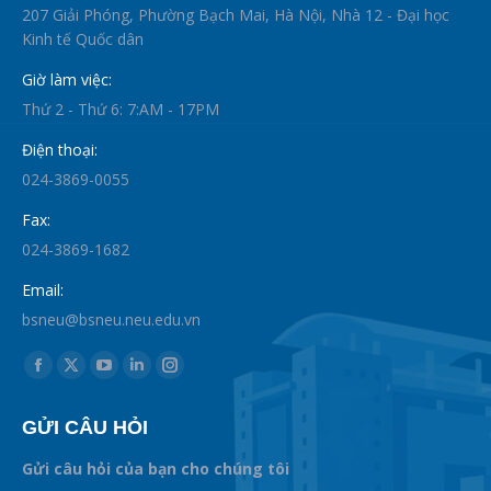
207 Giải Phóng, Phường Bạch Mai, Hà Nội, Nhà 12 - Đại học
Kinh tế Quốc dân
Giờ làm việc:
Thứ 2 - Thứ 6: 7:AM - 17PM
Điện thoại:
024-3869-0055
Fax:
024-3869-1682
Email:
bsneu@bsneu.neu.edu.vn
Find us on:
Facebook
X
YouTube
Linkedin
Instagram
page
page
page
page
page
GỬI CÂU HỎI
opens
opens
opens
opens
opens
in
in
in
in
in
Gửi câu hỏi của bạn cho chúng tôi