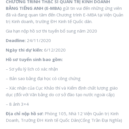
CHƯƠNG TRÌNH THẠC SĨ QUẢN TRỊ KINH DOANH
BẰNG TIẾNG ANH (E-MBA)
gửi tin vui đến những ứng viên
đã và đang quan tâm đến Chương trình E-MBA tại Viện Quản
trị Kinh doanh, trường ĐH Kinh tế Quốc dân.
Gia hạn nộp hồ sơ thi tuyển bổ sung năm 2020
Deadline:
24/11/2020
Ngày thi dự kiến:
6/12/2020
Hồ sơ tuyển sinh bao gồm:
– Sơ yếu lý lịch có xác nhận
– Bản sao bằng đại học có công chứng
– Xác nhận của Cục Khảo thí và Kiểm định chất lượng giáo
dục (đối với Văn bằng do cơ sở đào tạo nước ngoài cấp)
– 8 ảnh 3×4
Địa chỉ nộp hồ sơ:
Phòng 105, Nhà 12 Viện Quản trị Kinh
Doanh, Trường ĐH Kinh tế Quốc Dân(Cổng Trần Đại Nghĩa)