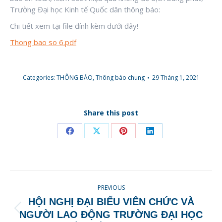
Trường Đại học Kinh tế Quốc dân thông báo:
Chi tiết xem tại file đính kèm dưới đây!
Thong bao so 6.pdf
Categories:
THÔNG BÁO
,
Thông báo chung
29 Tháng 1, 2021
Share this post
Share
Share
Share
Share
on
on
on
on
Facebook
X
Pinterest
LinkedIn
POST
PREVIOUS
NAVIGATION
HỘI NGHỊ ĐẠI BIỂU VIÊN CHỨC VÀ
Previous
NGƯỜI LAO ĐỘNG TRƯỜNG ĐẠI HỌC