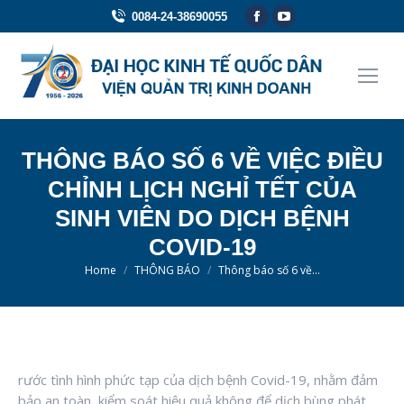
Facebook
YouTube
0084-24-38690055
page
page
opens
opens
in
in
new
new
window
window
THÔNG BÁO SỐ 6 VỀ VIỆC ĐIỀU
CHỈNH LỊCH NGHỈ TẾT CỦA
SINH VIÊN DO DỊCH BỆNH
COVID-19
You are here:
Home
THÔNG BÁO
Thông báo số 6 về…
rước tình hình phức tạp của dịch bệnh Covid-19, nhằm đảm
bảo an toàn, kiểm soát hiệu quả không để dịch bùng phát,