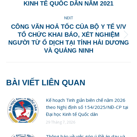
post:
KINH TẾ QUỐC DÂN NĂM 2021
NEXT
CÔNG VĂN HOẢ TỐC CỦA BỘ Y TẾ V/V
TỔ CHỨC KHAI BÁO, XÉT NGHIỆM
Next
NGƯỜI TỪ Ổ DỊCH TẠI TỈNH HẢI DƯƠNG
post:
VÀ QUẢNG NINH
BÀI VIẾT LIÊN QUAN
Kế hoạch Tinh giản biên chế năm 2026
theo Nghị định số 154/2025/NĐ-CP tại
Đại học Kinh tế Quốc dân
29 Tháng 7, 2026
Thông báo về việc góp ý Đề án dạy và