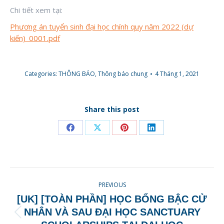
Chi tiết xem tại:
Phương án tuyển sinh đại học chính quy năm 2022 (dự
kiến)_0001.pdf
Categories:
THÔNG BÁO
,
Thông báo chung
4 Tháng 1, 2021
Share this post
Share
Share
Share
Share
on
on
on
on
Facebook
X
Pinterest
LinkedIn
POST
PREVIOUS
NAVIGATION
[UK] [TOÀN PHẦN] HỌC BỔNG BẬC CỬ
NHÂN VÀ SAU ĐẠI HỌC SANCTUARY
Previous