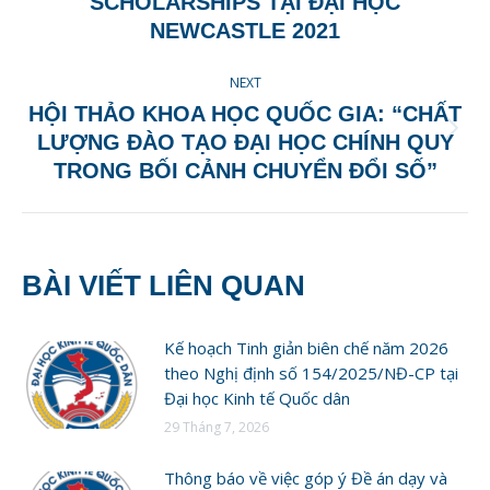
SCHOLARSHIPS TẠI ĐẠI HỌC
post:
NEWCASTLE 2021
NEXT
HỘI THẢO KHOA HỌC QUỐC GIA: “CHẤT
Next
LƯỢNG ĐÀO TẠO ĐẠI HỌC CHÍNH QUY
post:
TRONG BỐI CẢNH CHUYỂN ĐỔI SỐ”
BÀI VIẾT LIÊN QUAN
Kế hoạch Tinh giản biên chế năm 2026
theo Nghị định số 154/2025/NĐ-CP tại
Đại học Kinh tế Quốc dân
29 Tháng 7, 2026
Thông báo về việc góp ý Đề án dạy và