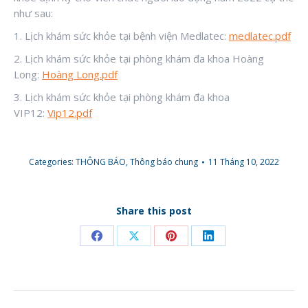
như sau:
1. Lịch khám sức khỏe tại bệnh viện Medlatec:
medlatec.pdf
2. Lịch khám sức khỏe tại phòng khám đa khoa Hoàng
Long:
Hoàng Long.pdf
3. Lịch khám sức khỏe tại phòng khám đa khoa
VIP12:
Vip12.pdf
Categories:
THÔNG BÁO
,
Thông báo chung
11 Tháng 10, 2022
Share this post
Share
Share
Share
Share
on
on
on
on
Facebook
X
Pinterest
LinkedIn
POST