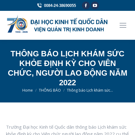
Facebook
YouTube
0084-24-38690055
page
page
opens
opens
in
in
new
new
window
window
THÔNG BÁO LỊCH KHÁM SỨC
KHỎE ĐỊNH KỲ CHO VIÊN
CHỨC, NGƯỜI LAO ĐỘNG NĂM
2022
You are here:
Home
THÔNG BÁO
Thông báo Lịch khám sức…
Trường Đại học Kinh tế Quốc dân thông báo Lịch khám sức
khỏe định kỳ cho Viên chức người lao động năm 2022 cụ thể