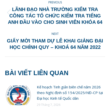
PREVIOUS
NAVIGATION
LÃNH ĐẠO NHÀ TRƯỜNG KIỂM TRA
Previous
CÔNG TÁC TỔ CHỨC KIỂM TRA TIẾNG
post:
ANH ĐẦU VÀO CHO SINH VIÊN KHÓA 64
NEXT
GIẤY MỜI THAM DỰ LỄ KHAI GIẢNG ĐẠI
Next
HỌC CHÍNH QUY – KHOÁ 64 NĂM 2022
post:
BÀI VIẾT LIÊN QUAN
Kế hoạch Tinh giản biên chế năm 2026
theo Nghị định số 154/2025/NĐ-CP tại
Đại học Kinh tế Quốc dân
29 Tháng 7, 2026