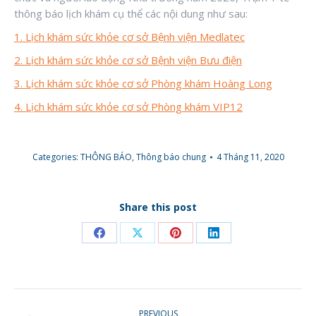
thông báo lịch khám cụ thể các nội dung như sau:
1. Lịch khám sức khỏe cơ sở Bệnh viện Medlatec
2. Lịch khám sức khỏe cơ sở Bệnh viện Bưu điện
3. Lịch khám sức khỏe cơ sở Phòng khám Hoàng Long
4. Lịch khám sức khỏe cơ sở Phòng khám VIP12
Categories:
THÔNG BÁO
,
Thông báo chung
4 Tháng 11, 2020
Share this post
Share
Share
Share
Share
on
on
on
on
Facebook
X
Pinterest
LinkedIn
POST
PREVIOUS