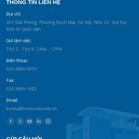
THÔNG TIN LIÊN HỆ
Địa chỉ:
207 Giải Phóng, Phường Bạch Mai, Hà Nội, Nhà 12 - Đại học
Kinh tế Quốc dân
Giờ làm việc:
Thứ 2 - Thứ 6: 7:AM - 17PM
Điện thoại:
024-3869-0055
Fax:
024-3869-1682
Email:
bsneu@bsneu.neu.edu.vn
Find us on:
Facebook
X
YouTube
Linkedin
Instagram
page
page
page
page
page