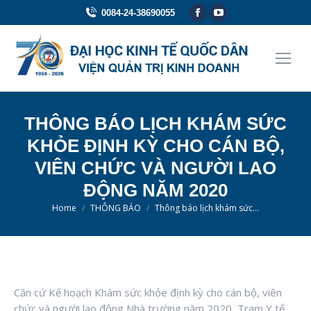
Facebook
YouTube
0084-24-38690055
page
page
opens
opens
in
in
new
new
window
window
THÔNG BÁO LỊCH KHÁM SỨC
KHỎE ĐỊNH KỲ CHO CÁN BỘ,
VIÊN CHỨC VÀ NGƯỜI LAO
ĐỘNG NĂM 2020
You are here:
Home
THÔNG BÁO
Thông báo lịch khám sức…
Căn cứ Kế hoạch Khám sức khỏe định kỳ cho cán bộ, viên
chức và người lao động Nhà trường năm 2020, Trạm Y tế