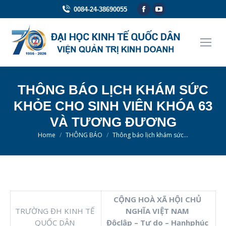
Facebook
YouTube
0084-24-38690055
page
page
opens
opens
in
in
new
new
window
window
THÔNG BÁO LỊCH KHÁM SỨC
KHỎE CHO SINH VIÊN KHÓA 63
VÀ TƯƠNG ĐƯƠNG
You are here:
Home
THÔNG BÁO
Thông báo lịch khám sức…
CỘNG HOÀ XÃ HỘI CHỦ
TRƯỜNG ĐH KINH TẾ
NGHĨA VIỆT NAM
QUỐC DÂN
Độclập – Tự do – Hạnhphúc