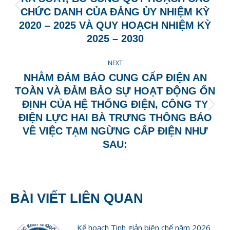
Previous
CHỨC DANH CỦA ĐẢNG ỦY NHIỆM KỲ
post:
2020 – 2025 VÀ QUY HOẠCH NHIỆM KỲ
2025 – 2030
NEXT
NHẰM ĐẢM BẢO CUNG CẤP ĐIỆN AN
TOÀN VÀ ĐẢM BẢO SỰ HOẠT ĐỘNG ỔN
ĐỊNH CỦA HỆ THỐNG ĐIỆN, CÔNG TY
Next
ĐIỆN LỰC HAI BÀ TRƯNG THÔNG BÁO
post:
VỀ VIỆC TẠM NGỪNG CẤP ĐIỆN NHƯ
SAU:
BÀI VIẾT LIÊN QUAN
Kế hoạch Tinh giản biên chế năm 2026