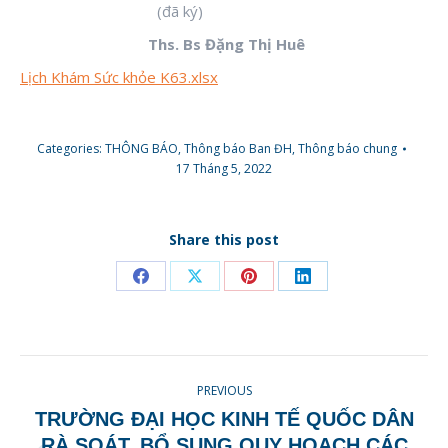
(đã ký)
Ths. Bs Đặng Thị Huê
Lịch Khám Sức khỏe K63.xlsx
Categories:
THÔNG BÁO
,
Thông báo Ban ĐH
,
Thông báo chung
17 Tháng 5, 2022
Share this post
Share
Share
Share
Share
on
on
on
on
Facebook
X
Pinterest
LinkedIn
POST
PREVIOUS
NAVIGATION
TRƯỜNG ĐẠI HỌC KINH TẾ QUỐC DÂN
RÀ SOÁT, BỔ SUNG QUY HOẠCH CÁC