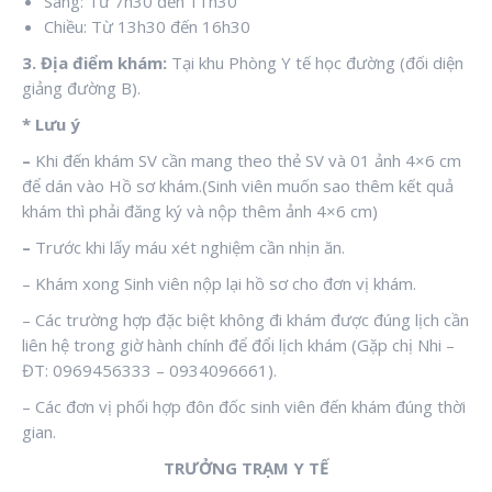
Sáng: Từ 7h30 đến 11h30
Chiều: Từ 13h30 đến 16h30
3. Địa điểm khám:
Tại khu Phòng Y tế học đường (đối diện
giảng đường B).
* Lưu ý
–
Khi đến khám SV cần mang theo thẻ SV và 01 ảnh 4×6 cm
để dán vào Hồ sơ khám.(Sinh viên muốn sao thêm kết quả
khám thì phải đăng ký và nộp thêm ảnh 4×6 cm)
–
Trước khi lấy máu xét nghiệm cần nhịn ăn.
– Khám xong Sinh viên nộp lại hồ sơ cho đơn vị khám.
– Các trường hợp đặc biệt không đi khám được đúng lịch cần
liên hệ trong giờ hành chính để đổi lịch khám (Gặp chị Nhi –
ĐT: 0969456333 – 0934096661).
– Các đơn vị phối hợp đôn đốc sinh viên đến khám đúng thời
gian.
TRƯỞNG TRẠM Y TẾ