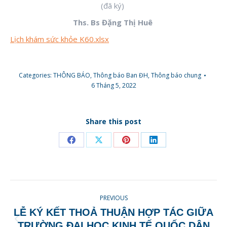
(đã ký)
Ths. Bs Đặng Thị Huê
Lịch khám sức khỏe K60.xlsx
Categories:
THÔNG BÁO
,
Thông báo Ban ĐH
,
Thông báo chung
6 Tháng 5, 2022
Share this post
Share
Share
Share
Share
on
on
on
on
Facebook
X
Pinterest
LinkedIn
POST
PREVIOUS
NAVIGATION
LỄ KÝ KẾT THOẢ THUẬN HỢP TÁC GIỮA
Previous
TRƯỜNG ĐẠI HỌC KINH TẾ QUỐC DÂN