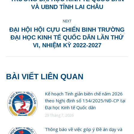
post:
VÀ UBND TỈNH LAI CHÂU
NEXT
ĐẠI HỘI HỘI CỰU CHIẾN BINH TRƯỜNG
Next
ĐẠI HỌC KINH TẾ QUỐC DÂN LẦN THỨ
post:
VI, NHIỆM KỲ 2022-2027
BÀI VIẾT LIÊN QUAN
Kế hoạch Tinh giản biên chế năm 2026
theo Nghị định số 154/2025/NĐ-CP tại
Đại học Kinh tế Quốc dân
29 Tháng 7, 2026
Thông báo về việc góp ý Đề án dạy và