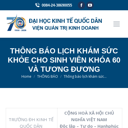
Facebook
YouTube
0084-24-38690055
page
page
opens
opens
in
in
new
new
window
window
THÔNG BÁO LỊCH KHÁM SỨC
KHỎE CHO SINH VIÊN KHÓA 60
VÀ TƯƠNG ĐƯƠNG
You are here:
Home
THÔNG BÁO
Thông báo lịch khám sức…
CỘNG HOÀ XÃ HỘI CHỦ
TRƯỜNG ĐH KINH TẾ
NGHĨA VIỆT NAM
QUỐC DÂN
Độc lập – Tự do – Hạnhphúc