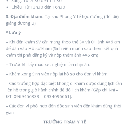
Sáng: Từ 7h30 đến 11h30
Chiều: Từ 13h30 đến 16h30
3. Địa điểm khám:
Tại khu Phòng Y tế học đường (đối diện
giảng đường B).
* Lưu ý
–
Khi đến khám SV cần mang theo thẻ SV và 01 ảnh 4×6 cm
để dán vào Hồ sơ khám.(Sinh viên muốn sao thêm kết quả
khám thì phải đăng ký và nộp thêm ảnh 4×6 cm)
–
Trước khi lấy máu xét nghiệm cần nhịn ăn.
– Khám xong Sinh viên nộp lại hồ sơ cho đơn vị khám.
– Các trường hợp đặc biệt không đi khám được đúng lịch cần
liên hệ trong giờ hành chính để đổi lịch khám (Gặp chị Nhi –
ĐT: 0969456333 – 0934096661).
– Các đơn vị phối hợp đôn đốc sinh viên đến khám đúng thời
gian.
TRƯỞNG TRẠM Y TẾ