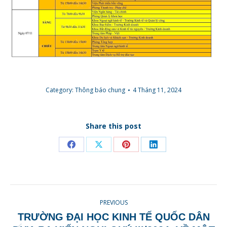
Category:
Thông báo chung
4 Tháng 11, 2024
Share this post
Share
Share
Share
Share
on
on
on
on
Facebook
X
Pinterest
LinkedIn
POST
PREVIOUS
NAVIGATION
TRƯỜNG ĐẠI HỌC KINH TẾ QUỐC DÂN