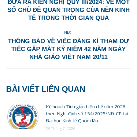
ĐƯA RA KIẾN NGHỊ QUÝ III/2024: VỀ MỘT
Previous
SỐ CHỦ ĐỀ QUAN TRỌNG CỦA NỀN KINH
post:
TẾ TRONG THỜI GIAN QUA
NEXT
THÔNG BÁO VỀ VIỆC ĐĂNG KÍ THAM DỰ
Next
TIỆC GẶP MẶT KỶ NIỆM 42 NĂM NGÀY
post:
NHÀ GIÁO VIỆT NAM 20/11
BÀI VIẾT LIÊN QUAN
Kế hoạch Tinh giản biên chế năm 2026
theo Nghị định số 154/2025/NĐ-CP tại
Đại học Kinh tế Quốc dân
29 Tháng 7, 2026