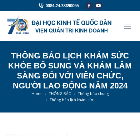
Facebook
YouTube
0084-24-38690055
page
page
opens
opens
in
in
new
new
window
window
THÔNG BÁO LỊCH KHÁM SỨC
KHỎE BỔ SUNG VÀ KHÁM LÂM
SÀNG ĐỐI VỚI VIÊN CHỨC,
NGƯỜI LAO ĐỘNG NĂM 2024
You are here:
Home
THÔNG BÁO
Thông báo chung
Thông báo lịch khám sức…