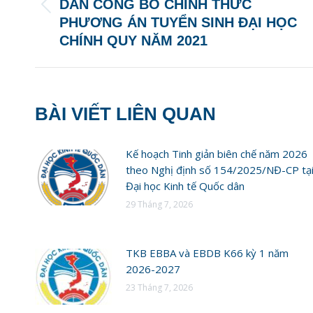
DÂN CÔNG BỐ CHÍNH THỨC
Previous
PHƯƠNG ÁN TUYỂN SINH ĐẠI HỌC
post:
CHÍNH QUY NĂM 2021
BÀI VIẾT LIÊN QUAN
Kế hoạch Tinh giản biên chế năm 2026
theo Nghị định số 154/2025/NĐ-CP tạ
Đại học Kinh tế Quốc dân
29 Tháng 7, 2026
TKB EBBA và EBDB K66 kỳ 1 năm
2026-2027
23 Tháng 7, 2026