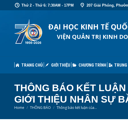
Thứ 2 - Thứ 6: 7:30AM - 17PM
207 Giải Phóng, Phườn
TRANG CHỦ
GIỚI THIỆU
CHƯƠNG TRÌNH
TRUNG
ĐẠI HỌC KINH TẾ QU
VIỆN QUẢN TRỊ KINH D
TRANG CHỦ
GIỚI THIỆU
CHƯƠNG TRÌNH
TRUNG
THÔNG BÁO KẾT LUẬN
GIỚI THIỆU NHÂN SỰ 
You are here:
Home
THÔNG BÁO
Thông báo kết luận của…