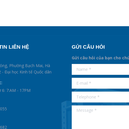
IN LIÊN HỆ
GỬI CÂU HỎI
Gửi câu hỏi của bạn cho ch
supertotobet
hóng, Phường Bạch Mai, Hà
Name *
betist
 - Đại học Kinh tế Quốc dân
E-mail *
c:
ứ 6: 7:AM - 17PM
Telephone *
Message *
0055
1682