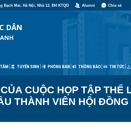
g Bạch Mai, Hà Nội, Nhà 12, ĐH KTQD
Alumni
Chia sẻ
 TÂM
TUYỂN SINH
PHÒNG BAN
THÔNG BÁO
TIN TỨC
ỐC DÂN
OANH
 TÂM
TUYỂN SINH
PHÒNG BAN
THÔNG BÁO
TIN TỨC
 CỦA CUỘC HỌP TẬP THỂ
BẦU THÀNH VIÊN HỘI ĐỒN