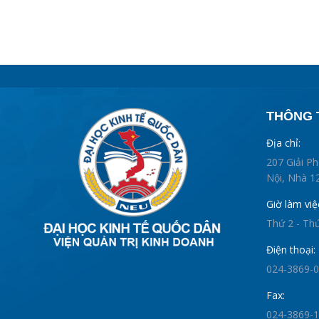
THÔNG T
Địa chỉ:
207 Giải P
Nội, Nhà 12
Giờ làm việ
Thứ 2 - Th
Điện thoại:
024-3869-
Fax:
024-3869-