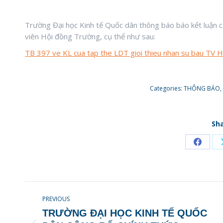
Trường Đại học Kinh tế Quốc dân thông báo báo kết luận c
viên Hội đồng Trường, cụ thể như sau:
TB 397 ve KL cua tap the LDT gioi thieu nhan su bau TV 
Categories:
THÔNG BÁO
,
Sha
Share
on
Faceb
POST
PREVIOUS
NAVIGATION
TRƯỜNG ĐẠI HỌC KINH TẾ QUỐC