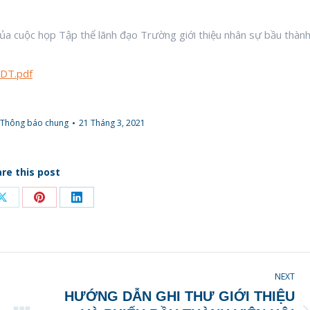
ủa cuộc họp Tập thể lãnh đạo Trường giới thiệu nhân sự bầu thàn
HDT.pdf
Thông báo chung
21 Tháng 3, 2021
re this post
Share
Share
Share
on
on
on
ook
X
Pinterest
LinkedIn
NEXT
HƯỚNG DẪN GHI THƯ GIỚI THIỆU