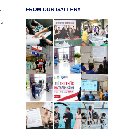
g
FROM OUR GALLERY
26