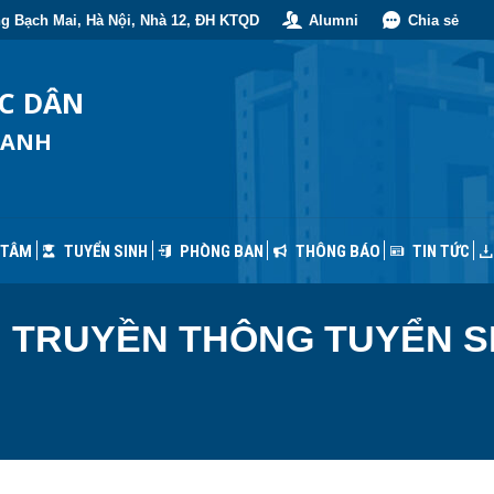
g Bạch Mai, Hà Nội, Nhà 12, ĐH KTQD
Alumni
Chia sẻ
 TÂM
TUYỂN SINH
PHÒNG BAN
THÔNG BÁO
TIN TỨC
ỐC DÂN
OANH
 TÂM
TUYỂN SINH
PHÒNG BAN
THÔNG BÁO
TIN TỨC
TRUYỀN THÔNG TUYỂN SI