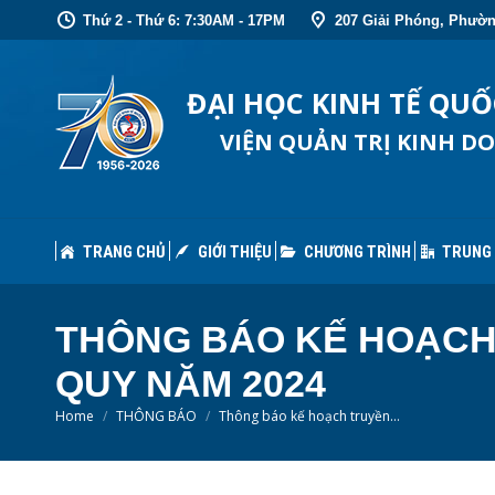
Thứ 2 - Thứ 6: 7:30AM - 17PM
207 Giải Phóng, Phườn
TRANG CHỦ
GIỚI THIỆU
CHƯƠNG TRÌNH
TRUNG
ĐẠI HỌC KINH TẾ QU
VIỆN QUẢN TRỊ KINH D
TRANG CHỦ
GIỚI THIỆU
CHƯƠNG TRÌNH
TRUNG
THÔNG BÁO KẾ HOẠCH 
QUY NĂM 2024
You are here:
Home
THÔNG BÁO
Thông báo kế hoạch truyền…