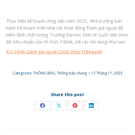
Thực hiện kế hoạch công việc năm 2023, Nhà trường ban
hành Kế hoạch triển khai các hoạt động Đánh giá ngoài để
kiểm định chất lượng Trường Đại học Kinh tế Quốc dân theo
Bộ tiêu chuẩn của tổ chức FIBAA, với các nội dung như sau:
KH 2449-Danh gia ngoài CSGD theo FIBAA.pdf
Categories:
THÔNG BÁO
,
Thông báo chung
17 Tháng 11, 2023
Share this post
Share
Share
Share
Share
on
on
on
on
Facebook
X
Pinterest
LinkedIn
POST