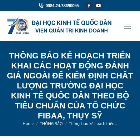
Facebook
YouTube
0084-24-38690055
page
page
opens
opens
in
in
new
new
window
window
THÔNG BÁO KẾ HOẠCH TRIỂN
KHAI CÁC HOẠT ĐỘNG ĐÁNH
GIÁ NGOÀI ĐỂ KIỂM ĐỊNH CHẤT
LƯỢNG TRƯỜNG ĐẠI HỌC
KINH TẾ QUỐC DÂN THEO BỘ
TIÊU CHUẨN CỦA TỔ CHỨC
FIBAA, THỤY SỸ
You are here:
Home
THÔNG BÁO
Thông báo kế hoạch triển…