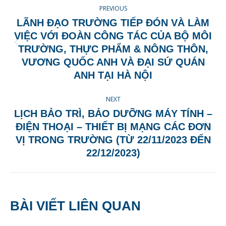
PREVIOUS
NAVIGATION
LÃNH ĐẠO TRƯỜNG TIẾP ĐÓN VÀ LÀM
VIỆC VỚI ĐOÀN CÔNG TÁC CỦA BỘ MÔI
Previous
TRƯỜNG, THỰC PHẨM & NÔNG THÔN,
post:
VƯƠNG QUỐC ANH VÀ ĐẠI SỨ QUÁN
ANH TẠI HÀ NỘI
NEXT
LỊCH BẢO TRÌ, BẢO DƯỠNG MÁY TÍNH –
ĐIỆN THOẠI – THIẾT BỊ MẠNG CÁC ĐƠN
Next
VỊ TRONG TRƯỜNG (TỪ 22/11/2023 ĐẾN
post:
22/12/2023)
BÀI VIẾT LIÊN QUAN