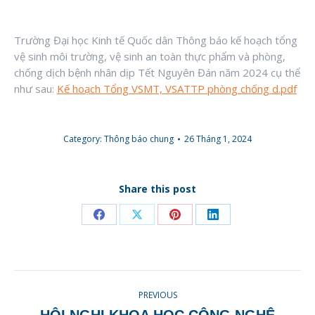
Trường Đại học Kinh tế Quốc dân Thông báo kế hoạch tổng
vệ sinh môi trường, vệ sinh an toàn thực phẩm và phòng,
chống dịch bệnh nhân dịp Tết Nguyên Đán năm 2024 cụ thể
như sau:
Kế hoạch Tổng VSMT, VSATTP phòng chống d.pdf
Category:
Thông báo chung
26 Tháng 1, 2024
Share this post
Share
Share
Share
Share
on
on
on
on
Facebook
X
Pinterest
LinkedIn
POST
PREVIOUS
NAVIGATION
HỘI NGHỊ KHOA HỌC CÔNG NGHỆ