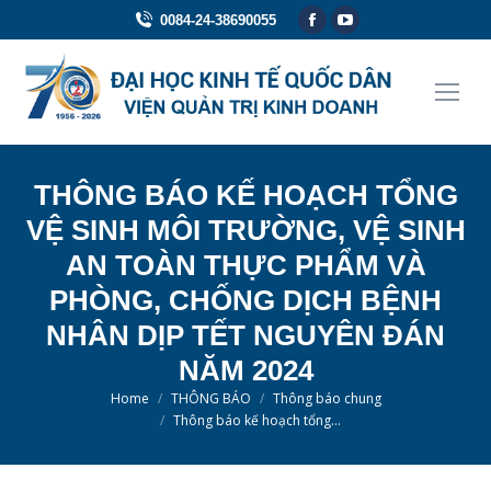
Facebook
YouTube
0084-24-38690055
page
page
opens
opens
in
in
new
new
window
window
THÔNG BÁO KẾ HOẠCH TỔNG
VỆ SINH MÔI TRƯỜNG, VỆ SINH
AN TOÀN THỰC PHẨM VÀ
PHÒNG, CHỐNG DỊCH BỆNH
NHÂN DỊP TẾT NGUYÊN ĐÁN
NĂM 2024
You are here:
Home
THÔNG BÁO
Thông báo chung
Thông báo kế hoạch tổng…