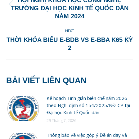
Previous
TRƯỜNG ĐẠI HỌC KINH TẾ QUỐC DÂN
post:
NĂM 2024
NEXT
THỜI KHÓA BIỂU E-BDB VS E-BBA K65 KỲ
Next
2
post:
BÀI VIẾT LIÊN QUAN
Kế hoạch Tinh giản biên chế năm 2026
theo Nghị định số 154/2025/NĐ-CP tại
Đại học Kinh tế Quốc dân
29 Tháng 7, 2026
Thông báo về việc góp ý Đề án dạy và