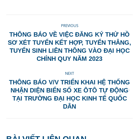
on
on
on
on
Facebook
X
Pinterest
LinkedIn
POST
PREVIOUS
NAVIGATION
THÔNG BÁO VỀ VIỆC ĐĂNG KÝ THỬ HỒ
SƠ XÉT TUYỂN KẾT HỢP, TUYỂN THẲNG,
Previous
TUYỂN SINH LIÊN THÔNG VÀO ĐẠI HỌC
post:
CHÍNH QUY NĂM 2023
NEXT
THÔNG BÁO V/V TRIỂN KHAI HỆ THỐNG
NHẬN DIỆN BIỂN SỐ XE ÔTÔ TỰ ĐỘNG
Next
TẠI TRƯỜNG ĐẠI HỌC KINH TẾ QUỐC
post:
DÂN
BÀI VIẾT LIÊN QUAN