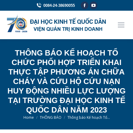
Facebook
YouTube
0084-24-38690055
page
page
opens
opens
in
in
new
new
window
window
THÔNG BÁO KẾ HOẠCH TỔ
CHỨC PHỐI HỢP TRIỂN KHAI
THỰC TẬP PHƯƠNG ÁN CHỮA
CHÁY VÀ CỨU HỘ CỨU NẠN
HUY ĐỘNG NHIỀU LỰC LƯỢNG
TẠI TRƯỜNG ĐẠI HỌC KINH TẾ
QUỐC DÂN NĂM 2023
You are here:
Home
THÔNG BÁO
Thông báo Kế hoạch Tổ…