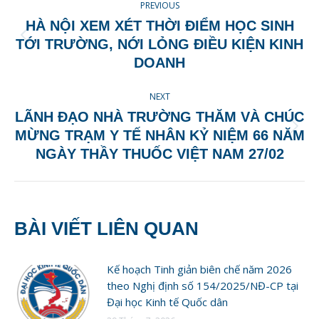
PREVIOUS
NAVIGATION
HÀ NỘI XEM XÉT THỜI ĐIỂM HỌC SINH
Previous
TỚI TRƯỜNG, NỚI LỎNG ĐIỀU KIỆN KINH
post:
DOANH
NEXT
LÃNH ĐẠO NHÀ TRƯỜNG THĂM VÀ CHÚC
Next
MỪNG TRẠM Y TẾ NHÂN KỶ NIỆM 66 NĂM
post:
NGÀY THẦY THUỐC VIỆT NAM 27/02
BÀI VIẾT LIÊN QUAN
Kế hoạch Tinh giản biên chế năm 2026
theo Nghị định số 154/2025/NĐ-CP tại
Đại học Kinh tế Quốc dân