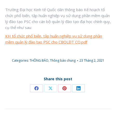
Trường Đại học Kinh tế Quốc dân thông báo Kế hoạch tổ
chức phổ biến, tập huấn nghiệp vụ sử dụng phần mềm quản
lý đào tạo PSC cho cán bộ quản lý đào tạo đại học chính quy,
cụ thể như sau:
KH tổ chức phổ biến, tập huấn nghiệp vụ sử dụng phần
mềm quản lý đào tạo PSC cho CBQLĐT CQ.pdf
Categories:
THÔNG BÁO
,
Thông báo chung
23 Tháng 2, 2021
Share this post
Share
Share
Share
Share
on
on
on
on
Facebook
X
Pinterest
LinkedIn
POST