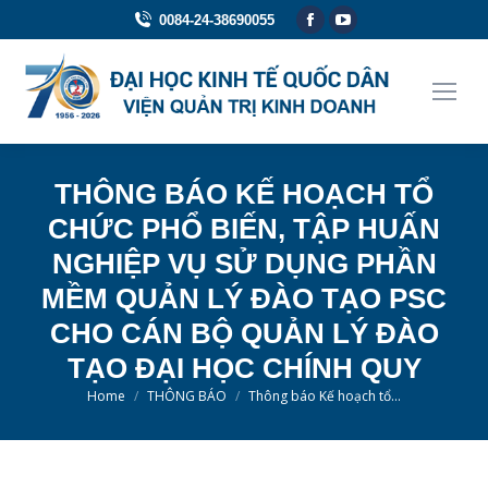
Facebook
YouTube
0084-24-38690055
page
page
opens
opens
in
in
new
new
window
window
THÔNG BÁO KẾ HOẠCH TỔ
CHỨC PHỔ BIẾN, TẬP HUẤN
NGHIỆP VỤ SỬ DỤNG PHẦN
MỀM QUẢN LÝ ĐÀO TẠO PSC
CHO CÁN BỘ QUẢN LÝ ĐÀO
TẠO ĐẠI HỌC CHÍNH QUY
You are here:
Home
THÔNG BÁO
Thông báo Kế hoạch tổ…